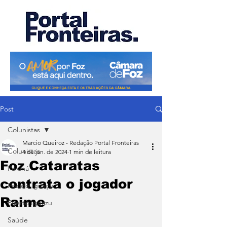
Post
Colunistas
Marcio Queiroz - Redação Portal Fronteiras
Colunistas
4 de jan. de 2024
1 min de leitura
Foz Cataratas
Paraná
contrata o jogador
Foz do Iguaçu
Raime
Puerto Iguazu
Saúde