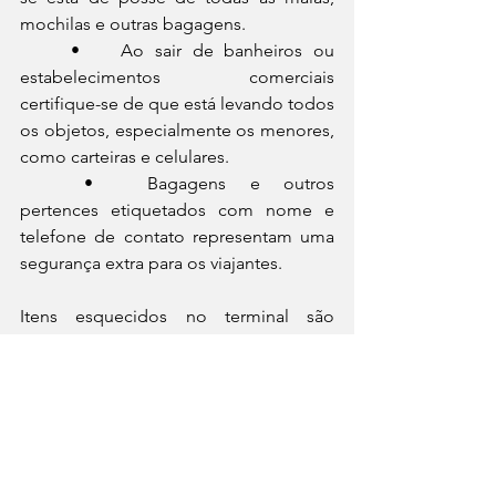
mochilas e outras bagagens.
	•	Ao sair de banheiros ou 
estabelecimentos comerciais 
certifique-se de que está levando todos 
os objetos, especialmente os menores, 
como carteiras e celulares.
	•	Bagagens e outros 
pertences etiquetados com nome e 
telefone de contato representam uma 
segurança extra para os viajantes.
Itens esquecidos no terminal são 
encaminhados para o setor de 
Perdidos e Achados, onde ficam 
disponíveis para retirada por 90 dias.
Notícias
Fronteiras