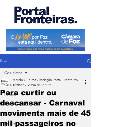
Post
Colunistas
Marcio Queiroz - Redação Portal Fronteiras
Colunistas
11 de fev.
2 min de leitura
Para curtir ou
Paraná
descansar - Carnaval
Foz do Iguaçu
movimenta mais de 45
Puerto Iguazu
mil passageiros no
Saúde