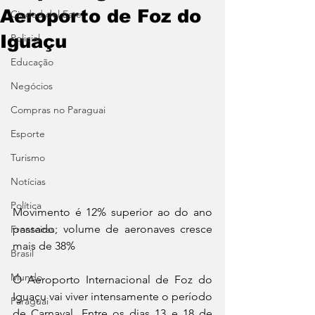
Aeroporto de Foz do
Ciudad del Este
Iguaçu
Policial
Educação
Negócios
Compras no Paraguai
Esporte
Turismo
Notícias
Política
Movimento é 12% superior ao do ano 
passado; volume de aeronaves cresce 
Fronteiras
mais de 38%
Brasil
Mundo
O Aeroporto Internacional de Foz do 
Iguaçu vai viver intensamente o período 
Paraguai
de Carnaval. Entre os dias 13 e 18 de 