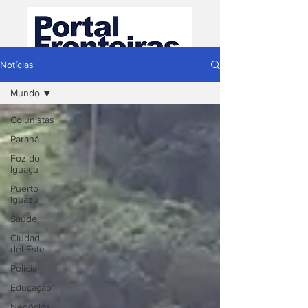
Notícias
Mundo
Colunistas
Paraná
Foz do
Iguaçu
Puerto
Iguazu
Saúde
Ciudad
del Este
Policial
Educação
Negócios