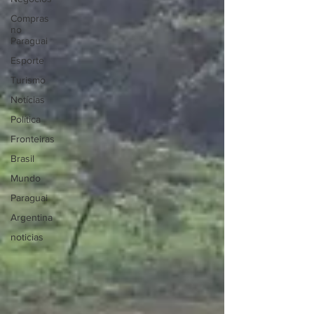
Compras
no
Paraguai
Esporte
Turismo
Notícias
Política
Fronteiras
Brasil
Mundo
Paraguai
Argentina
noticias