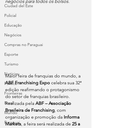
negócios para todos os bolsos.
Ciudad del Este
Policial
Educação
Negócios
Compras no Paraguai
Esporte
Turismo
Notícias
Maior feira de franquias do mundo, a 
ABF Franchising Expo
 celebra sua 32ª 
Política
edição reafirmando o protagonismo 
Fronteiras
do setor de franquias brasileiro. 
Brasil
Realizada pela 
ABF – Associação 
Brasileira de Franchising
, com 
Mundo
organização e promoção da 
Informa 
Paraguai
Markets
, a feira será realizada de 
25 a 