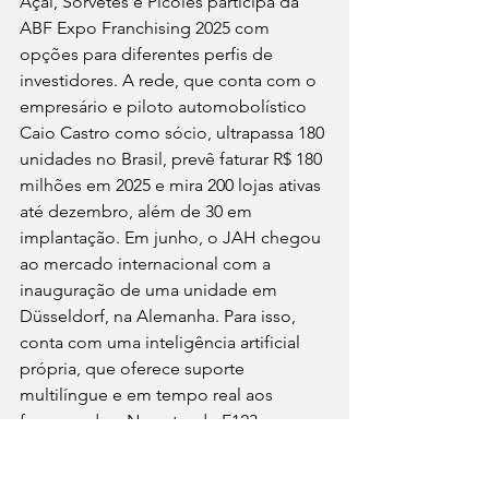
Açaí, Sorvetes e Picolés participa da 
ABF Expo Franchising 2025 com 
opções para diferentes perfis de 
investidores. A rede, que conta com o 
empresário e piloto automobolístico 
Caio Castro como sócio, ultrapassa 180 
unidades no Brasil, prevê faturar R$ 180 
milhões em 2025 e mira 200 lojas ativas 
até dezembro, além de 30 em 
implantação. Em junho, o JAH chegou 
ao mercado internacional com a 
inauguração de uma unidade em 
Düsseldorf, na Alemanha. Para isso, 
conta com uma inteligência artificial 
própria, que oferece suporte 
multilíngue e em tempo real aos 
franqueados. No estande F123, a 
marca será representada pelo 
fundador e head de expansão Diego 