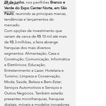
28 de junho
, nos pavilhões 
Branco e 
Argentina
Verde do Expo Center Norte, em São 
noticias
Paulo
, reunindo as principais marcas, 
tendências e lançamentos do 
mercado. 
Com opções de investimento que 
variam de cerca de R$ 10 mil até mais 
de R$ 3 milhões, a feira abrange 
franquias dos mais diversos 
segmentos: Alimentação; Casa e 
Construção; Comunicação, Informática 
e Eletrônicos; Educação; 
Entretenimento e Lazer; Hotelaria e 
Turismo; Limpeza e Conservação; 
Moda; Saúde, Beleza e Bem-Estar; 
Serviços Automotivos e Serviços e 
Outros Negócios. Também estarão 
presentes microfranquias, franquias 
digitais, móveis e modelos inovadores. 