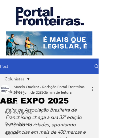
Post
Colunistas
Marcio Queiroz - Redação Portal Fronteiras
Colunistas
25 de jun. de 2025
36 min de leitura
ABF EXPO 2025
Paraná
Feira da Associação Brasileira de 
Foz do Iguaçu
Franchising chega a sua 32ª edição 
Puerto Iguazu
trazendo novidades, apontando 
tendências em mais de 400 marcas e 
Saúde