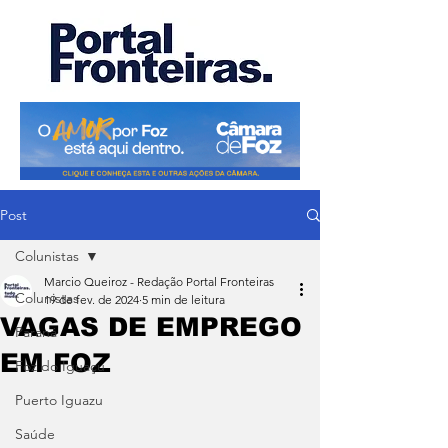
Post
Colunistas
Marcio Queiroz - Redação Portal Fronteiras
Colunistas
19 de fev. de 2024
5 min de leitura
VAGAS DE EMPREGO
Paraná
EM FOZ
Foz do Iguaçu
Puerto Iguazu
Saúde