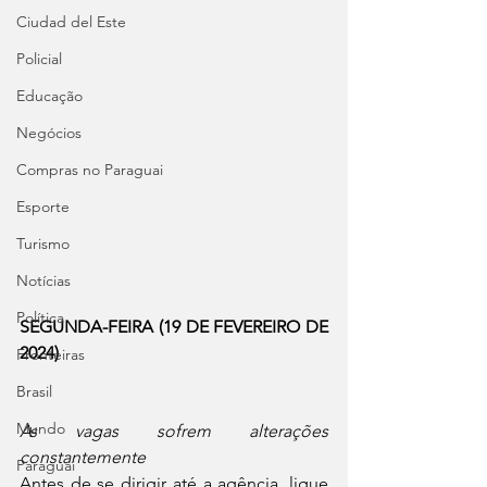
Ciudad del Este
Policial
Educação
Negócios
Compras no Paraguai
Esporte
Turismo
Notícias
Política
SEGUNDA-FEIRA (19 DE FEVEREIRO DE 
2024)
Fronteiras
Brasil
Mundo
As vagas sofrem alterações 
constantemente
Paraguai
Antes de se dirigir até a agência, ligue 