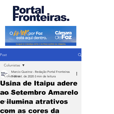
Post
Colunistas
Marcio Queiroz - Redação Portal Fronteiras
Colunistas
3 de set. de 2020
3 min de leitura
Usina de Itaipu adere
Paraná
ao Setembro Amarelo
Foz do Iguaçu
e ilumina atrativos
Puerto Iguazu
com as cores da
Saúde