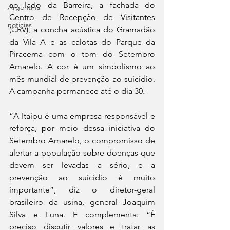
ao lado da Barreira, a fachada do 
Argentina
Centro de Recepção de Visitantes 
noticias
(CRV), a concha acústica do Gramadão 
da Vila A e as calotas do Parque da 
Piracema com o tom do Setembro 
Amarelo. A cor é um simbolismo ao 
mês mundial de prevenção ao suicídio. 
A campanha permanece até o dia 30. 
“A Itaipu é uma empresa responsável e 
reforça, por meio dessa iniciativa do 
Setembro Amarelo, o compromisso de 
alertar a população sobre doenças que 
devem ser levadas a sério, e a 
prevenção ao suicídio é muito 
importante”, diz o diretor-geral 
brasileiro da usina, general Joaquim 
Silva e Luna. E complementa: “É 
preciso discutir valores e tratar as 