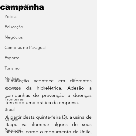
campanha
Ciudad del Este
Policial
Educação
Negócios
Compras no Paraguai
Esporte
Turismo
Notícias
Iluminação acontece em diferentes 
pontos da hidrelétrica. Adesão a 
Política
campanhas de prevenção a doenças 
Fronteiras
tem sido uma prática da empresa.
Brasil
A partir desta quinta-feira (3), a usina de 
Mundo
Itaipu vai iluminar alguns de seus 
Paraguai
atrativos, como o monumento da Unila, 