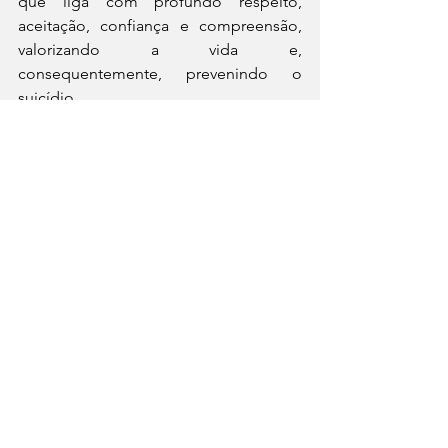
que liga com profundo respeito, 
aceitação, confiança e compreensão, 
valorizando a vida e, 
consequentemente, prevenindo o 
suicídio.
Após a implantação do telefone 188, 
por meio de acordo com o Ministério 
da Saúde, que garantiu isenção da 
tarifação telefônica, vem sendo 
registrados cerca de 3 milhões de 
atendimentos por ano.
Fontes: 
https://www.cvv.org.br/blog/setembro-
amarelo-mes-de-prevencao-do-
suicidio/; 
https://www.setembroamarelo.org.br/cv
v/ e Rádio Senado.