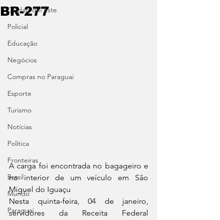
BR-277
Ciudad del Este
Policial
Educação
Negócios
Compras no Paraguai
Esporte
Turismo
Notícias
Política
Fronteiras
A carga foi encontrada no bagageiro e 
Brasil
no interior de um veículo em São 
Miguel do Iguaçu
Mundo
Nesta quinta-feira, 04 de janeiro, 
Paraguai
servidores da Receita Federal 