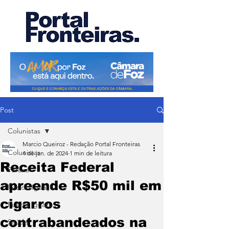
Post
Colunistas
Marcio Queiroz - Redação Portal Fronteiras
Colunistas
4 de jan. de 2024
1 min de leitura
Receita Federal
Paraná
apreende R$50 mil em
Foz do Iguaçu
cigarros
Puerto Iguazu
contrabandeados na
Saúde