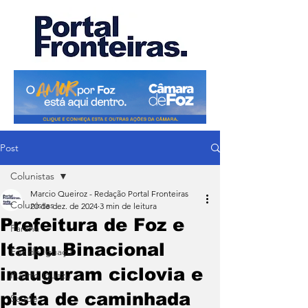
Post
Colunistas
Marcio Queiroz - Redação Portal Fronteiras
Colunistas
20 de dez. de 2024
3 min de leitura
Prefeitura de Foz e
Paraná
Itaipu Binacional
Foz do Iguaçu
inauguram ciclovia e
Puerto Iguazu
pista de caminhada
Saúde