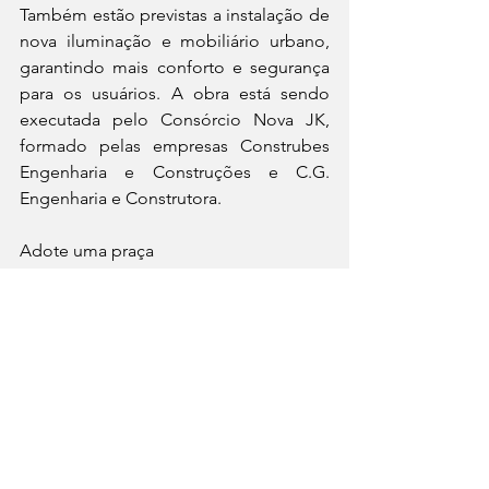
Também estão previstas a instalação de 
nova iluminação e mobiliário urbano, 
garantindo mais conforto e segurança 
para os usuários. A obra está sendo 
executada pelo Consórcio Nova JK, 
formado pelas empresas Construbes 
Engenharia e Construções e C.G. 
Engenharia e Construtora.
Adote uma praça
Os novos espaços de esporte e lazer da 
Avenida JK contarão com o apoio de 
parceiros para a manutenção e 
embelezamento das áreas. Por meio do 
programa “Adote uma Praça”, o trecho 
entre a Avenida José Maria de Brito e a 
Rua Manoel Bandeira será cuidado pelo 
empresário Fábio Prado. Já o trecho 