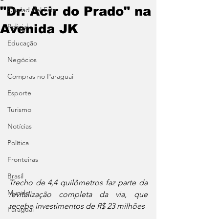
"Dr. Acir do Prado" na
Ciudad del Este
Avenida JK
Policial
Educação
Negócios
Compras no Paraguai
Esporte
Turismo
Notícias
Política
Fronteiras
Brasil
Trecho de 4,4 quilômetros faz parte da 
Mundo
revitalização completa da via, que 
recebe investimentos de R$ 23 milhões
Paraguai