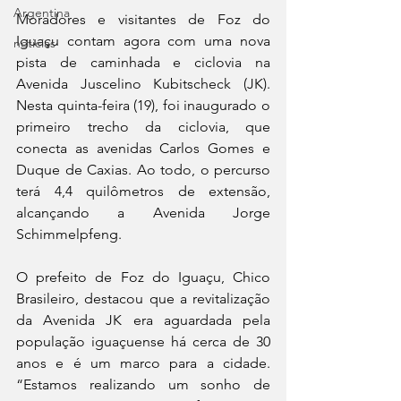
Argentina
Moradores e visitantes de Foz do 
Iguaçu contam agora com uma nova 
noticias
pista de caminhada e ciclovia na 
Avenida Juscelino Kubitscheck (JK). 
Nesta quinta-feira (19), foi inaugurado o 
primeiro trecho da ciclovia, que 
conecta as avenidas Carlos Gomes e 
Duque de Caxias. Ao todo, o percurso 
terá 4,4 quilômetros de extensão, 
alcançando a Avenida Jorge 
Schimmelpfeng.
O prefeito de Foz do Iguaçu, Chico 
Brasileiro, destacou que a revitalização 
da Avenida JK era aguardada pela 
população iguaçuense há cerca de 30 
anos e é um marco para a cidade. 
“Estamos realizando um sonho de 