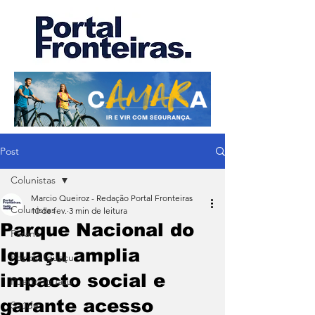
Post
Colunistas
Marcio Queiroz - Redação Portal Fronteiras
Colunistas
10 de fev.
3 min de leitura
Parque Nacional do
Paraná
Iguaçu amplia
Foz do Iguaçu
impacto social e
Puerto Iguazu
garante acesso
Saúde