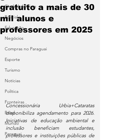
gratuito a mais de 30
Ciudad del Este
mil alunos e
Policial
Educação
professores em 2025
Negócios
Compras no Paraguai
Esporte
Turismo
Notícias
Política
Fronteiras
Concessionária Urbia+Cataratas 
Brasil
disponibiliza agendamento para 2026. 
Iniciativas de educação ambiental e 
Mundo
inclusão beneficiam estudantes, 
Paraguai
professores e instituições públicas de 