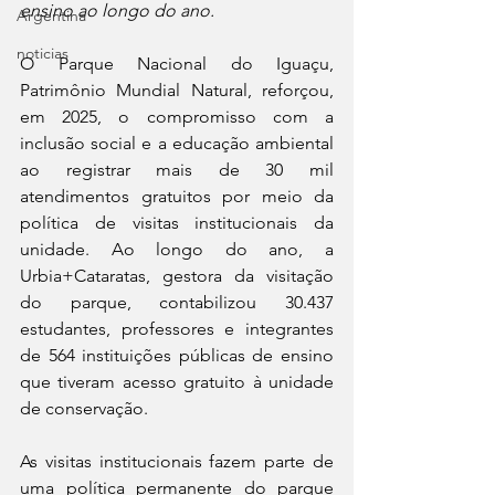
ensino ao longo do ano.
Argentina
noticias
O Parque Nacional do Iguaçu, 
Patrimônio Mundial Natural, reforçou, 
em 2025, o compromisso com a 
inclusão social e a educação ambiental 
ao registrar mais de 30 mil 
atendimentos gratuitos por meio da 
política de visitas institucionais da 
unidade. Ao longo do ano, a 
Urbia+Cataratas, gestora da visitação 
do parque, contabilizou 30.437 
estudantes, professores e integrantes 
de 564 instituições públicas de ensino 
que tiveram acesso gratuito à unidade 
de conservação.
As visitas institucionais fazem parte de 
uma política permanente do parque 