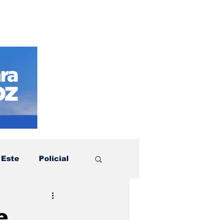
 Este
Policial
otícias
Política
e