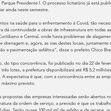
 Parque Presidente I. O processo licitatório já está publ
iar ainda neste semestre. 
ntos na saúde para o enfrentamento à Covid, tão necess
a dá continuidade a obras de infraestrutura em todas as
Curitibano e Central, onde havia problemas de alagamen
e drenagem e, agora, as vias destes locais, juntamente
ão a pavimentação asfáltica”, disse o prefeito Chico Bras
o, do tipo concorrência, foi publicado no dia 22 de fever
três lotes, a prefeitura disponibilizará até R$ 5,2 milhões
 A expectativa é que, com a concorrência entre as empr
 máximo previsto. 
 propostas das empresas interessadas serão abertos no
natura da ordem de serviço, a previsão é que os trabalh
 dias. Serão quase 100 mil m² de asfalto e de recape, 