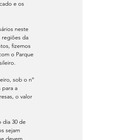
icado e os 
ários neste 
 regiões da 
tos, fizemos 
 com o Parque 
ileiro.
eiro, sob o nº 
 para a 
esas, o valor 
 dia 30 de 
os sejam 
que devem 