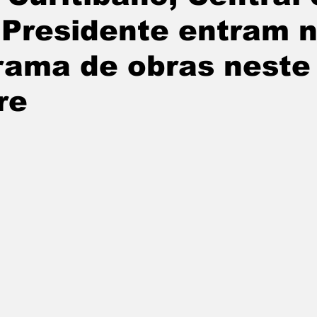
 Presidente entram 
undo
Paraguai
Argentina
noticias
rama de obras neste
re