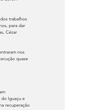
dos trabalhos 
hos, para dar 
as, Cézar 
entraram nos 
 execução quase 
ram 
 do Iguaçu e 
 na recuperação 