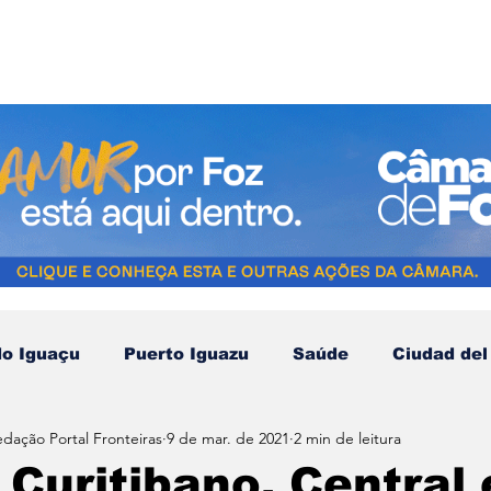
do Iguaçu
Puerto Iguazu
Saúde
Ciudad del
edação Portal Fronteiras
9 de mar. de 2021
2 min de leitura
Compras no Paraguai
Esporte
Turismo
N
 Curitibano, Central 