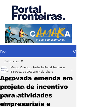
Post
Colunistas
Marcio Queiroz - Redação Portal Fronteiras
Colunistas
5 de dez. de 2023
2 min de leitura
Aprovada emenda em
Paraná
projeto de incentivo
Foz do Iguaçu
para atividades
Puerto Iguazu
empresariais e
Saúde