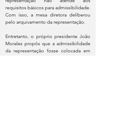
representação não atende aos 
requisitos básicos para admissibilidade. 
Com isso, a mesa diretora deliberou 
pelo arquivamento da representação.
Entretanto, o próprio presidente João 
Morales propôs que a admissibilidade 
da representação fosse colocada em 
votação do plenário. Concluída a 
votação, foram 15 votos pelo 
arquivamento - unanimidade. Dois 
votos que apareceram no painel como 
sendo contrários ao arquivamento 
(Kalito Stoeckl e Rogério Quadros) 
foram reconsiderados por eles ao final 
da votação.
Servidores da Câmara, usando roupas 
prestas, promoveram no plenário um 