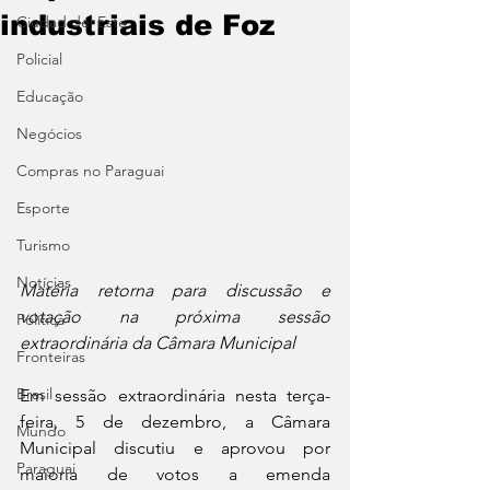
industriais de Foz
Ciudad del Este
Policial
Educação
Negócios
Compras no Paraguai
Esporte
Turismo
Notícias
Matéria retorna para discussão e 
votação na próxima sessão 
Política
extraordinária da Câmara Municipal
Fronteiras
Brasil
Em sessão extraordinária nesta terça-
feira, 5 de dezembro, a Câmara 
Mundo
Municipal discutiu e aprovou por 
Paraguai
maioria de votos a emenda 