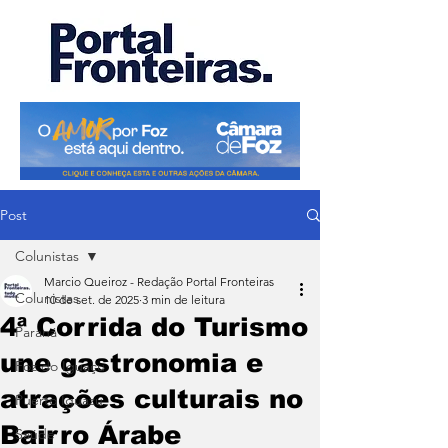
Post
Colunistas
Marcio Queiroz - Redação Portal Fronteiras
Colunistas
10 de set. de 2025
3 min de leitura
4ª Corrida do Turismo
Paraná
une gastronomia e
Foz do Iguaçu
atrações culturais no
Puerto Iguazu
Bairro Árabe
Saúde