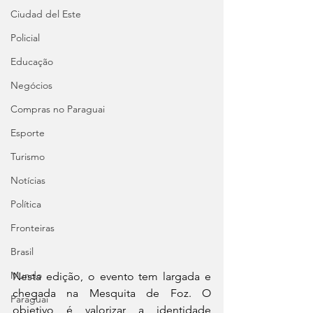
Ciudad del Este
Policial
Educação
Negócios
Compras no Paraguai
Esporte
Turismo
Notícias
Política
Fronteiras
Brasil
Mundo
Nesta edição, o evento tem largada e 
chegada na Mesquita de Foz. O 
Paraguai
objetivo é valorizar a identidade 