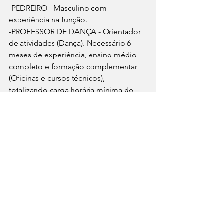
-PEDREIRO - Masculino com 
experiência na função.
-PROFESSOR DE DANÇA - Orientador 
de atividades (Dança). Necessário 6 
meses de experiência, ensino médio 
completo e formação complementar 
(Oficinas e cursos técnicos), 
totalizando carga horária mínima de 
240 horas.
-PROFISSIONAL DE EDUCAÇÃO 
FÍSICA - Orientador de atividades para 
pilates de estúdio, ter experiência e 
registro no CRTR.
-RECEPCIONISTA DE HOTEL - Com 
experiência na função, inglês e 
espanhol fluente. Desejável estar 
cursando hotelaria.
-VENDEDOR PRACISTA – Com 