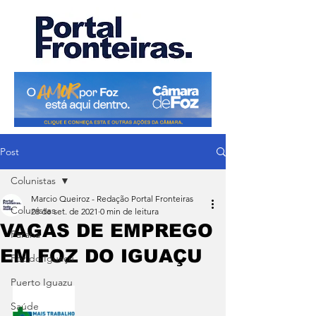
Post
Colunistas
Marcio Queiroz - Redação Portal Fronteiras
Colunistas
28 de set. de 2021
0 min de leitura
VAGAS DE EMPREGO
Paraná
EM FOZ DO IGUAÇU
Foz do Iguaçu
Puerto Iguazu
Saúde