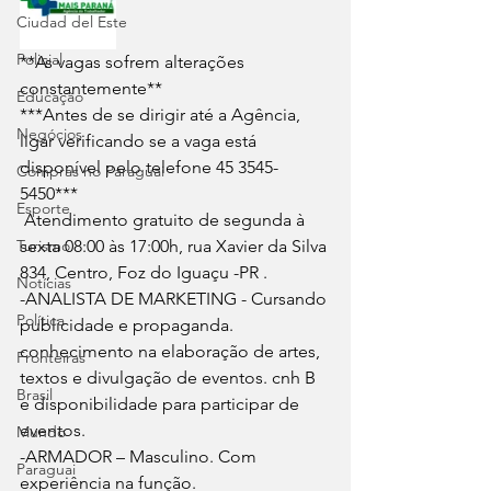
Ciudad del Este
Policial
**As vagas sofrem alterações 
constantemente**
Educação
***Antes de se dirigir até a Agência, 
Negócios
ligar verificando se a vaga está 
disponível pelo telefone 45 3545-
Compras no Paraguai
5450***
Esporte
 Atendimento gratuito de segunda à 
Turismo
sexta 08:00 às 17:00h, rua Xavier da Silva 
834, Centro, Foz do Iguaçu -PR .
Notícias
-ANALISTA DE MARKETING - Cursando 
Política
publicidade e propaganda. 
conhecimento na elaboração de artes, 
Fronteiras
textos e divulgação de eventos. cnh B 
Brasil
e disponibilidade para participar de 
eventos.
Mundo
-ARMADOR – Masculino. Com 
Paraguai
experiência na função.