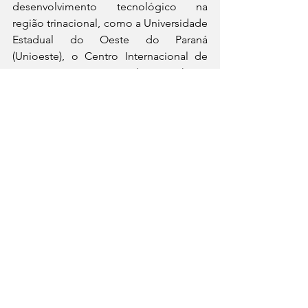
desenvolvimento tecnológico na 
região trinacional, como a Universidade 
Estadual do Oeste do Paraná 
(Unioeste), o Centro Internacional de 
Energias Renováveis (CIBiogás), o 
Instituto de Tecnologia Aplicada e 
Inovação (Itai) e outras.
Futuro das instalações da UNILA no 
Itaipu Parquetec
Com a construção do Campus Arandu, 
a UNILA enfrentará a necessidade de 
reordenar suas instalações no Itaipu 
Parquetec. Segundo o vice-reitor 
Rodne Lima, essa transição representa 
uma oportunidade para definir uma 
estratégia de longo prazo que 
consolide a atuação dos grupos de 
pesquisa e fortaleça os programas de 