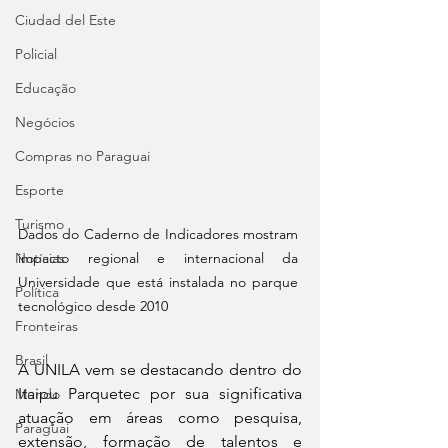
Ciudad del Este
Policial
Educação
Negócios
Compras no Paraguai
Esporte
Turismo
Dados do Caderno de Indicadores mostram 
Notícias
impacto regional e internacional da 
Universidade que está instalada no parque 
Política
tecnológico desde 2010
Fronteiras
Brasil
A UNILA vem se destacando dentro do 
Itaipu Parquetec por sua significativa 
Mundo
atuação em áreas como pesquisa, 
Paraguai
extensão, formação de talentos e 