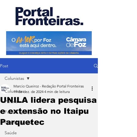
Post
Colunistas
Marcio Queiroz - Redação Portal Fronteiras
Colunistas
19 de dez. de 2024
4 min de leitura
UNILA lidera pesquisa
Paraná
e extensão no Itaipu
Foz do Iguaçu
Parquetec
Puerto Iguazu
Saúde