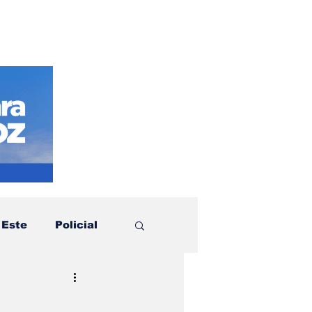
 Este
Policial
otícias
Política