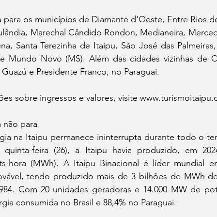
a para os municípios de Diamante d'Oeste, Entre Rios d
pulândia, Marechal Cândido Rondon, Medianeira, Mercede
na, Santa Terezinha de Itaipu, São José das Palmeiras,
 e Mundo Novo (MS). Além das cidades vizinhas de Ci
 Guazú e Presidente Franco, no Paraguai.
ões sobre ingressos e valores, visite www.turismoitaipu.
 não para
ia na Itaipu permanece ininterrupta durante todo o tem
quinta-feira (26), a Itaipu havia produzido, em 202
ts-hora (MWh). A Itaipu Binacional é líder mundial 
ovável, tendo produzido mais de 3 bilhões de MWh des
984. Com 20 unidades geradoras e 14.000 MW de potên
gia consumida no Brasil e 88,4% no Paraguai.