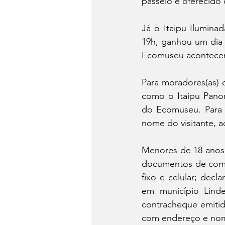
passeio é oferecido 
Já o Itaipu Ilumina
19h, ganhou um dia 
Ecomuseu acontecem 
Para moradores(as) d
como o Itaipu Panor
do Ecomuseu. Para i
nome do visitante, 
Menores de 18 anos
documentos de compro
fixo e celular; decl
em município Linde
contracheque emitid
com endereço e nome