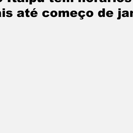
is até começo de ja
undo
Paraguai
Argentina
noticias