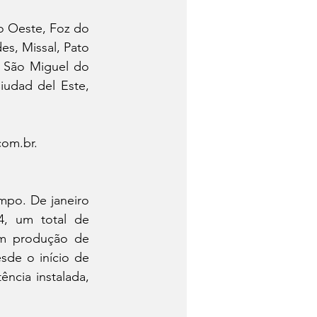
o Oeste, Foz do 
s, Missal, Pato 
 São Miguel do 
udad del Este, 
com.br.
po. De janeiro 
4, um total de 
em produção de 
de o início de 
cia instalada, 