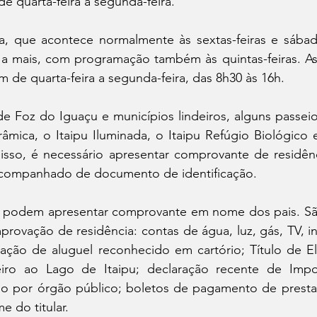
de quarta-feira a segunda-feira.
da, que acontece normalmente às sextas-feiras e sábado
a mais, com programação também às quintas-feiras. As
de quarta-feira a segunda-feira, das 8h30 às 16h.
e Foz do Iguaçu e municípios lindeiros, alguns passeios
âmica, o Itaipu Iluminada, o Itaipu Refúgio Biológico 
sso, é necessário apresentar comprovante de residênc
acompanhado de documento de identificação.
 podem apresentar comprovante em nome dos pais. Sã
vação de residência: contas de água, luz, gás, TV, int
aração de aluguel reconhecido em cartório; Título de Ele
iro ao Lago de Itaipu; declaração recente de Impo
o por órgão público; boletos de pagamento de prestaç
 do titular.