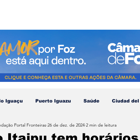
do Iguaçu
Puerto Iguazu
Saúde
Ciudad del
edação Portal Fronteiras
26 de dez. de 2024
2 min de leitura
Compras no Paraguai
Esporte
Turismo
N
 Itaipu tem horários