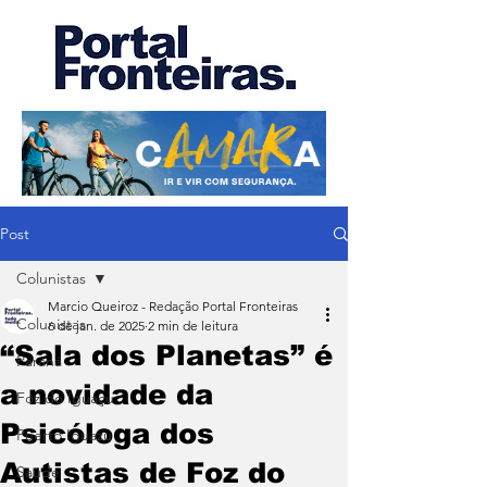
Post
Colunistas
Marcio Queiroz - Redação Portal Fronteiras
Colunistas
6 de jan. de 2025
2 min de leitura
“Sala dos Planetas” é
Paraná
a novidade da
Foz do Iguaçu
Psicóloga dos
Puerto Iguazu
Autistas de Foz do
Saúde