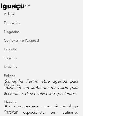
Iguaçu
Ciudad del Este
Policial
Educação
Negócios
Compras no Paraguai
Esporte
Turismo
Notícias
Política
Samantha Fertrin abre agenda para 
Fronteiras
2025 em um ambiente renovado para 
Brasil
encantar e desenvolver seus pacientes.
Mundo
Ano novo, espaço novo.  A psicóloga 
Paraguai
infantil especialista em autismo, 