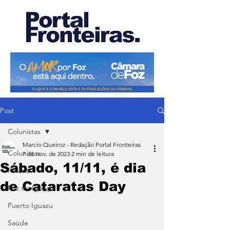
Post
Colunistas
Marcio Queiroz - Redação Portal Fronteiras
Colunistas
7 de nov. de 2023
2 min de leitura
Sábado, 11/11, é dia
Paraná
de Cataratas Day
Foz do Iguaçu
Puerto Iguazu
Saúde