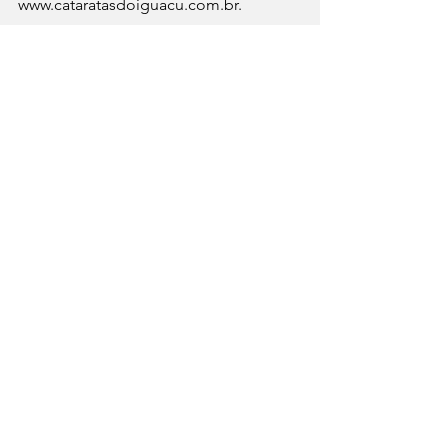
www.cataratasdoiguacu.com.br.
Créditos de fotografia
Cataratas: Nilmar Fernando 
@fotoequipecataratas
(Cataratas Day 2023)
Notícias
Fronteiras
Ver tudo
Posts recentes