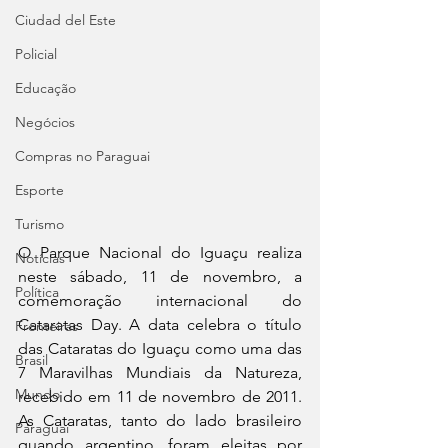
Ciudad del Este
Policial
Educação
Negócios
Compras no Paraguai
Esporte
Turismo
O Parque Nacional do Iguaçu realiza 
Notícias
neste sábado, 11 de novembro, a 
Política
comemoração internacional do 
Cataratas Day. A data celebra o título 
Fronteiras
das Cataratas do Iguaçu como uma das 
Brasil
7 Maravilhas Mundiais da Natureza, 
Mundo
recebido em 11 de novembro de 2011. 
As Cataratas, tanto do lado brasileiro 
Paraguai
quando argentino, foram eleitas por 