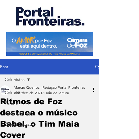
Post
Colunistas
Marcio Queiroz - Redação Portal Fronteiras
Colunistas
2 de dez. de 2021
1 min de leitura
Ritmos de Foz
Paraná
destaca o músico
Foz do Iguaçu
Babel, o Tim Maia
Puerto Iguazu
Cover
Saúde