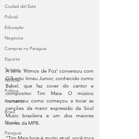
Ciudad del Este
Policial
Educação
Negócios
Compras no Paraguai
Esporte
Turismo
A série ‘Ritmos de Foz’ conversou com 
Gilberto Irineu Junior, conhecido como 
Notícias
Babel, que faz cover do cantor e 
Política
compositor Tim Maia. O músico 
comentou como começou a tocar as 
Fronteiras
canções da maior expressão da Soul 
Brasil
Music brasileira e um dos maiores 
Mundo
ícones da MPB.
Paraguai
“Tim Maia hoje é muito atual, você toca 