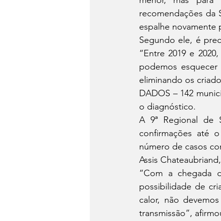
menor, mas para 
recomendações da Se
espalhe novamente p
Segundo ele, é prec
“Entre 2019 e 2020
podemos esquecer 
eliminando os criad
DADOS – 142 municíp
o diagnóstico. 
A 9ª Regional de 
confirmações até 
número de casos con
Assis Chateaubriand
“Com a chegada de
possibilidade de cr
calor, não devemos 
transmissão”, afirmo