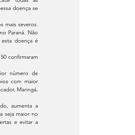
tar todas as 
essa doença se 
 mais severos. 
no Paraná. Não 
esta doença é 
50 confirmaram 
or número de 
ios com maior 
ador, Maringá, 
do, aumenta a 
 seja maior no 
tas e evitar a 