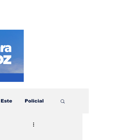
 Este
Policial
otícias
Política