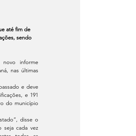
e até fim de 
mações, sendo 
 novo informe 
á, nas últimas 
assado e deve 
ficações, e 191 
o do município 
tado”, disse o 
 seja cada vez 