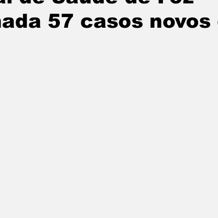
mada 57 casos novos
undo
Paraguai
Argentina
noticias