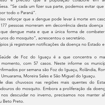
isso é preciso que a população colabore em aca
sa. “Se cada um fizer sua parte, podemos evitar que 
or todo o Paraná”.
iso reforçar que a dengue pode levar à morte em casos
, 177 pessoas morreram em decorrência desta doença 
que dengue mata e que a única forma de combater 
ouros do mosquito”, acrescentou o secretário.
ios já registraram notificações da doença no Estado e 
Saúde de Foz do Iguaçu é a que concentra o mai
o momento, com 57 casos. Neste informe os municíp
firmados por semana são Foz do Iguaçu, Rolândia, Ronc
, Umuarama, Moreira Sales e São Miguel do Iguaçu.
 dias chuvosos nas regiões mais quentes do Esta
iadouros do mosquito. Embora a proliferação da doença
nos descuidar no inverno, precisamos nos manter aler
u Beto Preto.