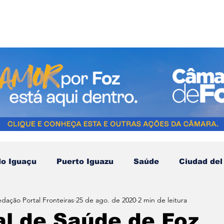
do Iguaçu
Puerto Iguazu
Saúde
Ciudad del
edação Portal Fronteiras
25 de ago. de 2020
2 min de leitura
Compras no Paraguai
Esporte
Turismo
N
l de Saúde de Foz