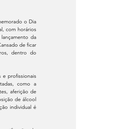
memorado o Dia 
l, com horários 
 lançamento da 
nsado de ficar 
ros, dentro do 
e profissionais 
tadas, como a 
es, aferição de 
sição de álcool 
o individual é 