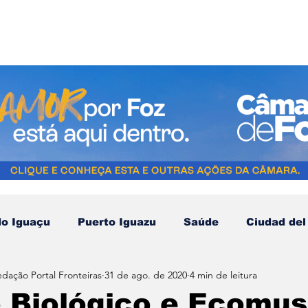
do Iguaçu
Puerto Iguazu
Saúde
Ciudad del
edação Portal Fronteiras
31 de ago. de 2020
4 min de leitura
Compras no Paraguai
Esporte
Turismo
N
 Biológico e Ecomus