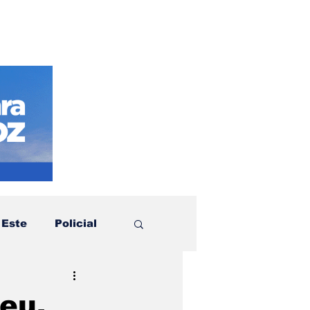
 Este
Policial
otícias
Política
eu,