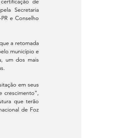
rtificação de 
ela Secretaria 
-PR e Conselho 
 que a retomada 
elo município e 
u, um dos mais 
s.
itação em seus 
 crescimento”, 
tura que terão 
acional de Foz 