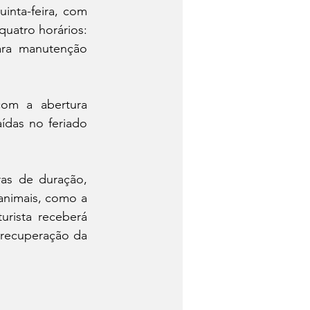
inta-feira, com 
uatro horários: 
ra manutenção 
com a abertura 
ídas no feriado 
as de duração, 
animais, como a 
rista receberá 
 recuperação da 