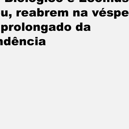
pu, reabrem na véspe
undo
Paraguai
Argentina
noticias
 prolongado da
ndência