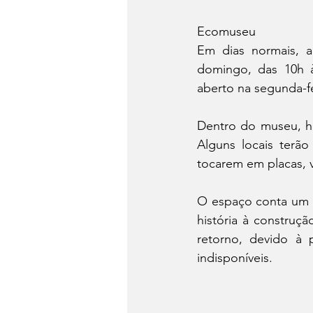
Ecomuseu
Em dias normais, a 
domingo, das 10h à
aberto na segunda-fe
Dentro do museu, ha
Alguns locais terã
tocarem em placas, v
O espaço conta um p
história à construç
retorno, devido à 
indisponíveis.