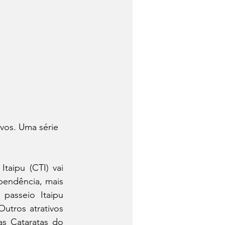
vos. Uma série 
aipu (CTI) vai 
pendência, mais 
passeio Itaipu 
utros atrativos 
s Cataratas do 