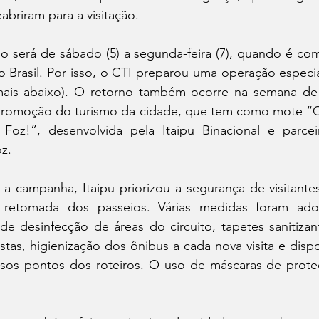
abriram para a visitação.
o será de sábado (5) a segunda-feira (7), quando é co
 Brasil. Por isso, o CTI preparou uma operação especia
 mais abaixo). O retorno também ocorre na semana de
romoção do turismo da cidade, que tem como mote “Ca
oz!”, desenvolvida pela Itaipu Binacional e parcei
z. 
a campanha, Itaipu priorizou a segurança de visitantes 
 retomada dos passeios. Várias medidas foram ado
e desinfecção de áreas do circuito, tapetes sanitizant
stas, higienização dos ônibus a cada nova visita e dispo
sos pontos dos roteiros. O uso de máscaras de proteçã