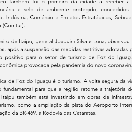
co também foi o primeiro da cidade a receber a ce
anitária e selo de ambiente protegido, concedidos p
o, Indústria, Comércio e Projetos Estratégicos, Sebrae
 (Comtur). 
ileiro de Itaipu, general Joaquim Silva e Luna, observou
vos, após a suspensão das medidas restritivas adotadas p
o positivo para o setor de turismo de Foz do Iguaç
 econômica provocada pela pandemia do novo coronavíru
a de Foz do Iguaçu é o turismo. A volta segura da vis
o fundamental para que a região retome a trajetória de
 Itaipu também está investindo em obras de infraestru
urismo, como a ampliação da pista do Aeroporto Intern
ação da BR-469, a Rodovia das Cataratas. 