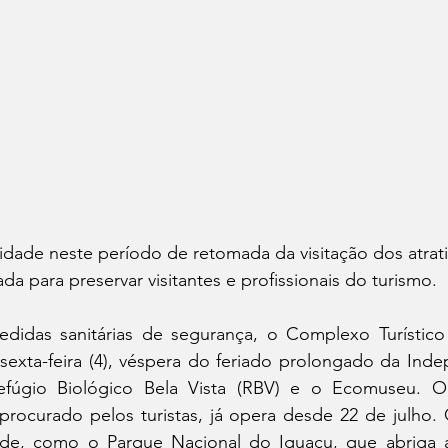
idade neste período de retomada da visitação dos atrati
da para preservar visitantes e profissionais do turismo.
idas sanitárias de segurança, o Complexo Turístico It
sexta-feira (4), véspera do feriado prolongado da Inde
efúgio Biológico Bela Vista (RBV) e o Ecomuseu. O 
rocurado pelos turistas, já opera desde 22 de julho. O
ade, como o Parque Nacional do Iguaçu, que abriga a