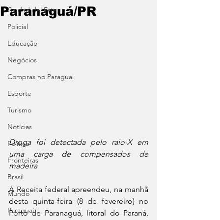
Paranaguá/PR
Ciudad del Este
Policial
Educação
Negócios
Compras no Paraguai
Esporte
Turismo
Notícias
Droga foi detectada pelo raio-X em 
Política
uma carga de compensados de 
Fronteiras
madeira​
Brasil
A Receita federal apreendeu, na manhã 
Mundo
desta quinta-feira (8 de fevereiro) no 
Paraguai
Porto de Paranaguá, litoral do Paraná, 