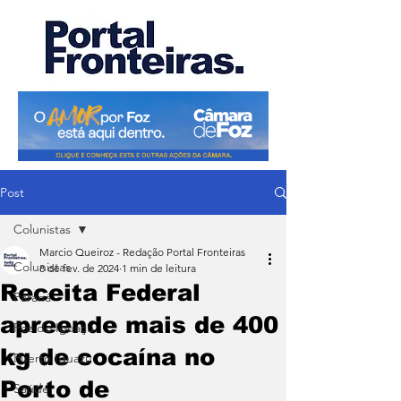
Post
Colunistas
Marcio Queiroz - Redação Portal Fronteiras
Colunistas
8 de fev. de 2024
1 min de leitura
Receita Federal
Paraná
apreende mais de 400
Foz do Iguaçu
kg de cocaína no
Puerto Iguazu
Porto de
Saúde