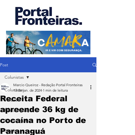
Post
Colunistas
Marcio Queiroz - Redação Portal Fronteiras
Colunistas
13 de jan. de 2024
1 min de leitura
Receita Federal
Paraná
apreende 36 kg de
Foz do Iguaçu
cocaína no Porto de
Puerto Iguazu
Paranaguá
Saúde