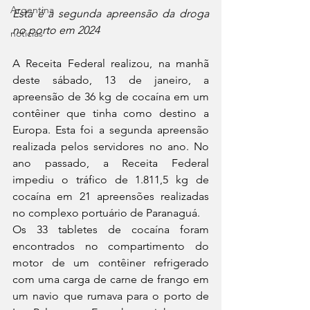
Argentina
Esta é a segunda apreensão da droga 
no porto em 2024
noticias
A Receita Federal realizou, na manhã 
deste sábado, 13 de janeiro, a 
apreensão de 36 kg de cocaína em um 
contêiner que tinha como destino a 
Europa. Esta foi a segunda apreensão 
realizada pelos servidores no ano. No 
ano passado, a Receita Federal 
impediu o tráfico de 1.811,5 kg de 
cocaína em 21 apreensões realizadas 
no complexo portuário de Paranaguá.
Os 33 tabletes de cocaína foram 
encontrados no compartimento do 
motor de um contêiner refrigerado 
com uma carga de carne de frango em 
um navio que rumava para o porto de 