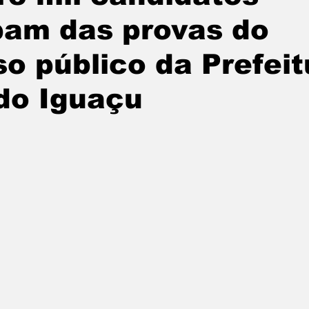
pam das provas do
undo
Paraguai
Argentina
noticias
o público da Prefeit
do Iguaçu