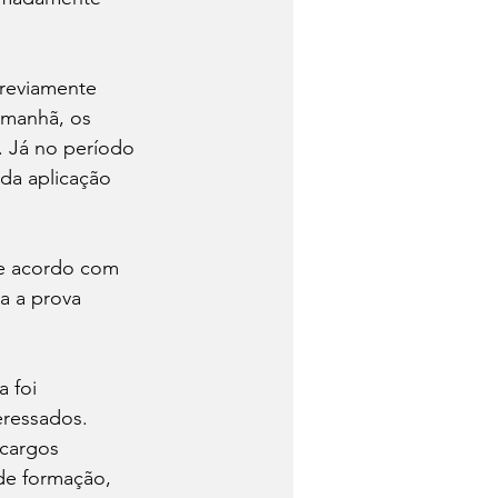
previamente 
manhã, os 
. Já no período 
da aplicação 
de acordo com 
a a prova 
 foi 
ressados. 
cargos 
 de formação, 