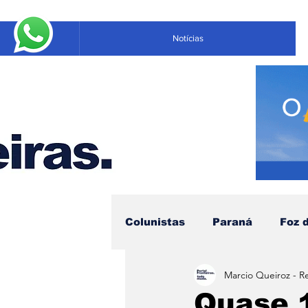
Notícias
Colunistas
Paraná
Foz 
Marcio Queiroz - R
Educação
Negócios
Quase 1