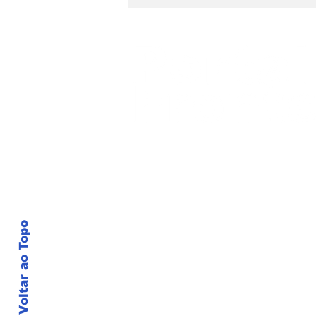
© Desde 2019.
Orgulhosamente criado e desenvo
Voltar ao Topo
Foz do Iguaçu - Paraná
45 991058445