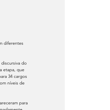
m diferentes 
 discursiva do 
a etapa, que 
para 34 cargos 
om níveis de 
pareceram para 
ximadamente 