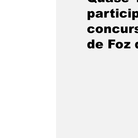
partici
Fronteiras
Brasil
M
concurs
de Foz 