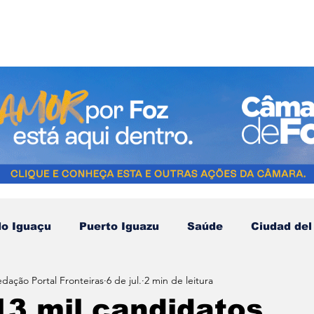
do Iguaçu
Puerto Iguazu
Saúde
Ciudad del
edação Portal Fronteiras
6 de jul.
2 min de leitura
Compras no Paraguai
Esporte
Turismo
N
3 mil candidatos