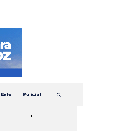
 Este
Policial
otícias
Política