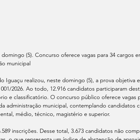
e domingo (5). Concurso oferece vagas para 34 cargos e
ão municipal
do Iguaçu realizou, neste domingo (5), a prova objetiva e
001/2026. Ao todo, 12.916 candidatos participaram dest
ório e classificatório. O concurso público oferece vagas 
 da administração municipal, contemplando candidatos c
ntal, médio, técnico, magistério e superior.
.589 inscrições. Desse total, 3.673 candidatos não com
ovas, o que representa um índice de abstenção de apro