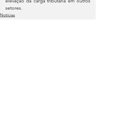
elevação da carga tributária em outros 
setores. 
Notícias
Política
Ver tudo
Posts recentes