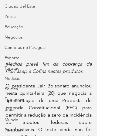
Ciudad del Este
Policial
Educação
Negócios
Compras no Paraguai
Esporte
Medida prevê fim da cobrança da 
Turismo
PIS/Pasep e Cofins nestes produtos
Notícias
O presidente Jair Bolsonaro anunciou 
Política
nesta quinta-feira (20) que negocia a 
Fronteiras
apresentação de uma Proposta de 
Emenda Constitucional (PEC) para 
Brasil
permitir a redução a zero da incidência 
Mundo
de tributos federais sobre 
combustíveis. O texto ainda não foi 
Paraguai