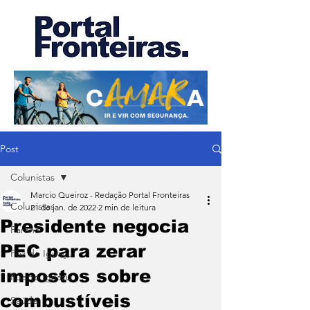
Post
Colunistas
Marcio Queiroz - Redação Portal Fronteiras
Colunistas
21 de jan. de 2022
2 min de leitura
Presidente negocia
Paraná
PEC para zerar
Foz do Iguaçu
impostos sobre
Puerto Iguazu
combustíveis
Saúde