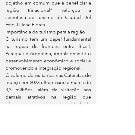
objetivo em comum que é beneficiar a 
região trinacional”, reforçou a 
secretária de turismo de Ciudad Del 
Este, Liliana Flores.
Importância do turismo para a região
O turismo tem um papel fundamental 
na região de fronteira entre Brasil, 
Paraguai e Argentina, impulsionando o 
desenvolvimento econômico e social e 
promovendo a integração regional.
O volume de visitantes nas Cataratas do 
Iguaçu em 2023 ultrapassou a marca de 
3,3 milhões, além da visitação aos 
demais atrativos na região que 
oferecem uma enorme diversidade de 
opções.
https://www5.pmfi.pr.gov.br/noticia.php
?id=53237
Notícias