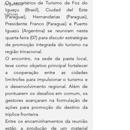
Os secretários de Turismo de Foz do 
Argentina
Iguaçu (Brasil), Ciudad del Este 
noticias
(Paraguai), Hernandarias (Paraguai), 
Presidente Franco (Paraguai) e Puerto 
Iguazú (Argentina) se reuniram nesta 
quarta-feira (07) para discutir estratégias 
de promoção integrada do turismo na 
região trinacional.
O encontro, na sede da pasta local, 
teve como objetivo principal fortalecer 
a cooperação entre as cidades 
limítrofes para impulsionar o turismo e 
o desenvolvimento regional. Além de 
pontuarem os desafios em comum, os 
gestores avançaram na formulação de 
ações para promoção do destino da 
tríplice fronteira.
Entre os encaminhamentos da reunião 
estão a produção de um material 