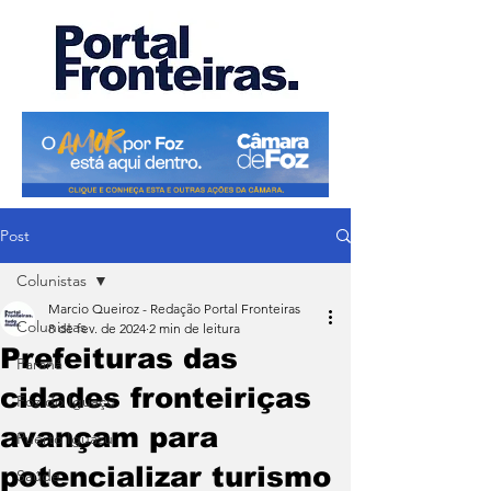
Post
Colunistas
Marcio Queiroz - Redação Portal Fronteiras
Colunistas
8 de fev. de 2024
2 min de leitura
Prefeituras das
Paraná
cidades fronteiriças
Foz do Iguaçu
avançam para
Puerto Iguazu
potencializar turismo
Saúde