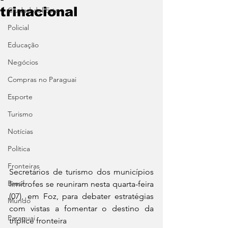
trinacional
Ciudad del Este
Policial
Educação
Negócios
Compras no Paraguai
Esporte
Turismo
Notícias
Política
Fronteiras
Secretários de turismo dos municípios 
Brasil
limítrofes se reuniram nesta quarta-feira 
(07), em Foz, para debater estratégias 
Mundo
com vistas a fomentar o destino da 
Paraguai
tríplice fronteira