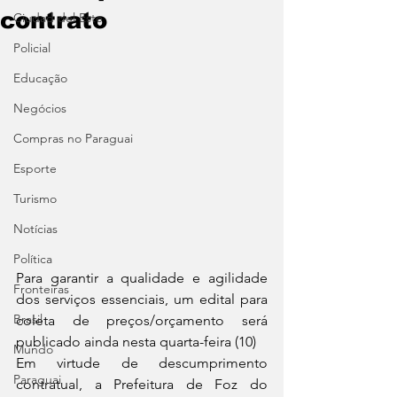
contrato
Ciudad del Este
Policial
Educação
Negócios
Compras no Paraguai
Esporte
Turismo
Notícias
Política
Para garantir a qualidade e agilidade 
Fronteiras
dos serviços essenciais, um edital para 
Brasil
coleta de preços/orçamento será 
publicado ainda nesta quarta-feira (10)
Mundo
Em virtude de descumprimento 
Paraguai
contratual, a Prefeitura de Foz do 