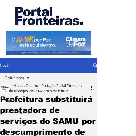
Post
Colunistas
Marcio Queiroz - Redação Portal Fronteiras
Colunistas
10 de jan. de 2024
2 min de leitura
Prefeitura substituirá
Paraná
prestadora de
Foz do Iguaçu
serviços do SAMU por
Puerto Iguazu
descumprimento de
Saúde