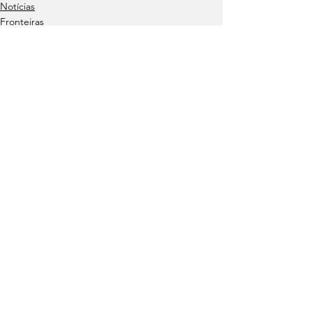
Notícias
Fronteiras
Ver tudo
Posts recentes