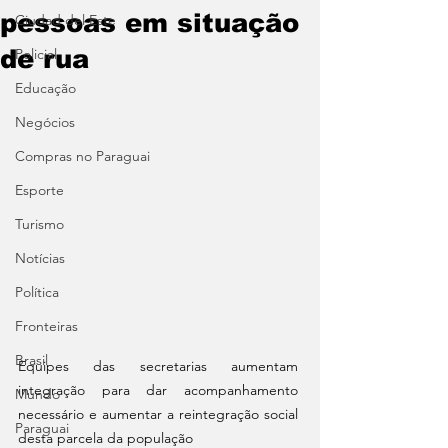
pessoas em situação
Ciudad del Este
de rua
Policial
Educação
Negócios
Compras no Paraguai
Esporte
Turismo
Notícias
Política
Fronteiras
Brasil
Equipes das secretarias aumentam 
integração para dar acompanhamento 
Mundo
necessário e aumentar a reintegração social 
Paraguai
desta parcela da população