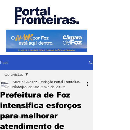
Post
Colunistas
Marcio Queiroz - Redação Portal Fronteiras
Colunistas
10 de jan. de 2025
2 min de leitura
Prefeitura de Foz
Paraná
intensifica esforços
Foz do Iguaçu
para melhorar
Puerto Iguazu
atendimento de
Saúde