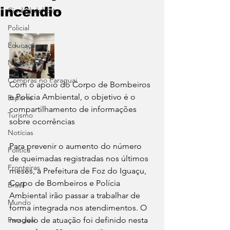
incêndio
Ciudad del Este
Policial
Educação
Negócios
Compras no Paraguai
Com o apoio do Corpo de Bombeiros 
e Polícia Ambiental, o objetivo é o 
Esporte
compartilhamento de informações 
Turismo
sobre ocorrências
Notícias
Para prevenir o aumento do número 
Política
de queimadas registradas nos últimos 
Fronteiras
meses, a Prefeitura de Foz do Iguaçu, 
Corpo de Bombeiros e Polícia 
Brasil
Ambiental irão passar a trabalhar de 
Mundo
forma integrada nos atendimentos. O 
Paraguai
modelo de atuação foi definido nesta 