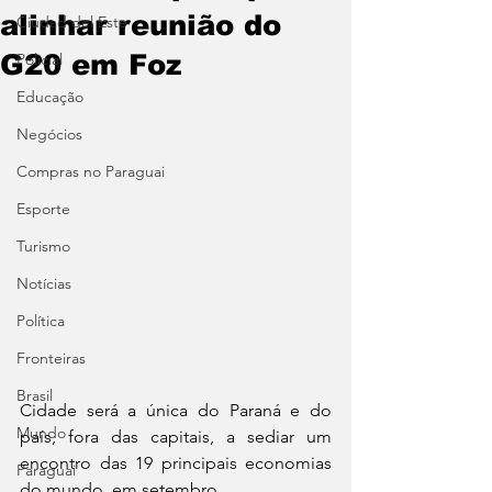
alinhar reunião do
Ciudad del Este
G20 em Foz
Policial
Educação
Negócios
Compras no Paraguai
Esporte
Turismo
Notícias
Política
Fronteiras
Brasil
Cidade será a única do Paraná e do 
Mundo
país, fora das capitais, a sediar um 
encontro das 19 principais economias 
Paraguai
do mundo, em setembro