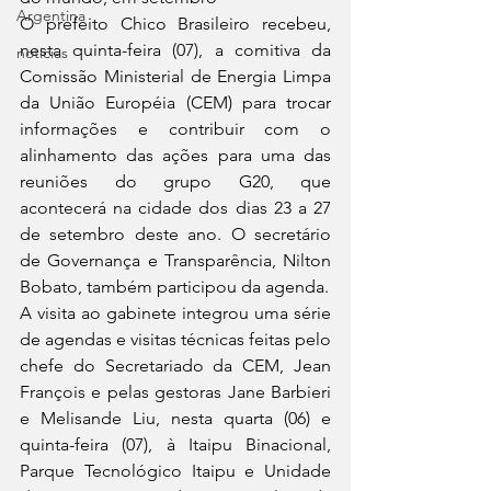
Argentina
O prefeito Chico Brasileiro recebeu, 
nesta quinta-feira (07), a comitiva da 
noticias
Comissão Ministerial de Energia Limpa 
da União Européia (CEM) para trocar 
informações e contribuir com o 
alinhamento das ações para uma das 
reuniões do grupo G20, que 
acontecerá na cidade dos dias 23 a 27 
de setembro deste ano. O secretário 
de Governança e Transparência, Nilton 
Bobato, também participou da agenda. 
A visita ao gabinete integrou uma série 
de agendas e visitas técnicas feitas pelo 
chefe do Secretariado da CEM, Jean 
François e pelas gestoras Jane Barbieri 
e Melisande Liu, nesta quarta (06) e 
quinta-feira (07), à Itaipu Binacional, 
Parque Tecnológico Itaipu e Unidade 