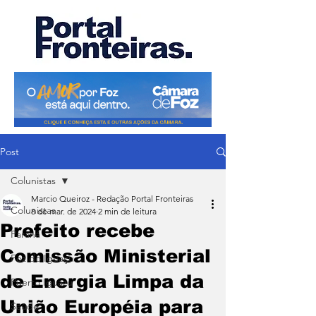
Post
Colunistas
Marcio Queiroz - Redação Portal Fronteiras
Colunistas
8 de mar. de 2024
2 min de leitura
Prefeito recebe
Paraná
Comissão Ministerial
Foz do Iguaçu
de Energia Limpa da
Puerto Iguazu
União Européia para
Saúde