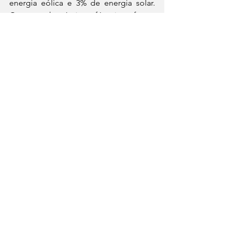
energia eólica e 3% de energia solar. 
Os combustíveis fósseis foram 
responsáveis por 11% da geração do 
Brasil em 2022, sendo a maior parte 
deles gás (7%).
https://www5.pmfi.pr.gov.br/noticia.php
?id=53336
Notícias
Fronteiras
Ver tudo
Posts recentes