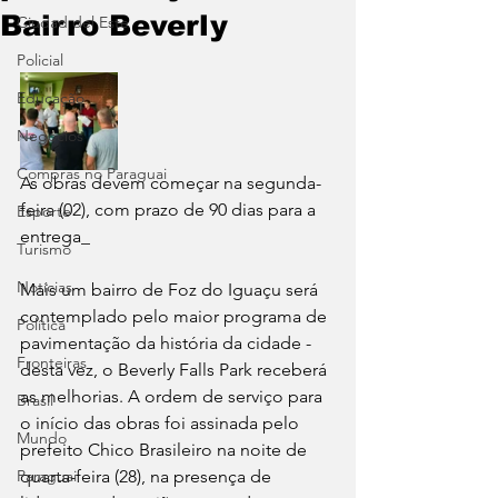
Bairro Beverly
Ciudad del Este
Policial
Educação
Negócios
Compras no Paraguai
As obras devem começar na segunda-
feira (02), com prazo de 90 dias para a 
Esporte
entrega_
Turismo
Notícias
Mais um bairro de Foz do Iguaçu será 
contemplado pelo maior programa de 
Política
pavimentação da história da cidade - 
Fronteiras
desta vez, o Beverly Falls Park receberá 
as melhorias. A ordem de serviço para 
Brasil
o início das obras foi assinada pelo 
Mundo
prefeito Chico Brasileiro na noite de 
Paraguai
quarta-feira (28), na presença de 