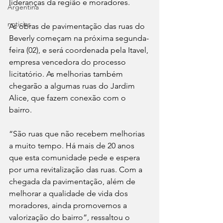
lideranças da região e moradores. 
Argentina
noticias
As obras de pavimentação das ruas do 
Beverly começam na próxima segunda-
feira (02), e será coordenada pela Itavel, 
empresa vencedora do processo 
licitatório. As melhorias também 
chegarão a algumas ruas do Jardim 
Alice, que fazem conexão com o 
bairro.
“São ruas que não recebem melhorias 
a muito tempo. Há mais de 20 anos 
que esta comunidade pede e espera 
por uma revitalização das ruas. Com a 
chegada da pavimentação, além de 
melhorar a qualidade de vida dos 
moradores, ainda promovemos a 
valorização do bairro”, ressaltou o 