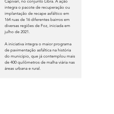
Capivari, no conjunto Libra. A ação 
integra o pacote de recuperação ou 
implantação de recape asfáltico em 
164 ruas de 16 diferentes bairros em 
diversas regiões de Foz, iniciada em 
julho de 2021. 
A iniciativa integra o maior programa 
de pavimentação asfáltica na história 
do município, que já contemplou mais 
de 400 quilômetros de malha viária nas 
áreas urbana e rural.
Link: 
https://www5.pmfi.pr.gov.br/noticia.php
?id=50060
Notícias
Fronteiras