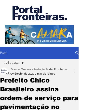
Post
Colunistas
Marcio Queiroz - Redação Portal Fronteiras
Colunistas
29 de abr. de 2022
2 min de leitura
Prefeito Chico
Paraná
Brasileiro assina
Foz do Iguaçu
ordem de serviço para
Puerto Iguazu
pavimentação no
Saúde