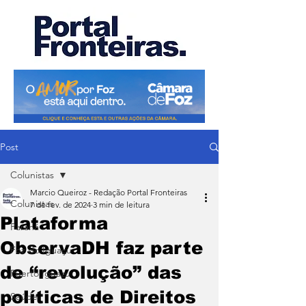
Post
Colunistas
Marcio Queiroz - Redação Portal Fronteiras
Colunistas
7 de fev. de 2024
3 min de leitura
Plataforma
Paraná
ObservaDH faz parte
Foz do Iguaçu
de “revolução” das
Puerto Iguazu
políticas de Direitos
Saúde