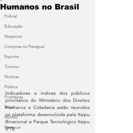
Humanos no Brasil
Ciudad del Este
Policial
Educação
Negócios
Compras no Paraguai
Esporte
Turismo
Notícias
Política
Indicadores e índices dos públicos 
Fronteiras
prioritários do Ministério dos Direitos 
Brasil
Humanos e Cidadania estão reunidos 
na plataforma desenvolvida pela Itaipu 
Mundo
Binacional e Parque Tecnológico Itaipu 
Paraguai
(PTI)