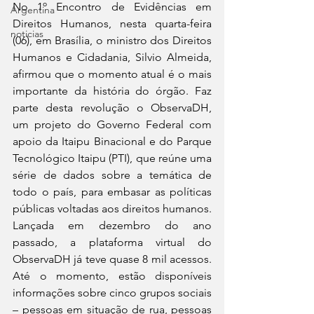
No 1º Encontro de Evidências em 
Argentina
Direitos Humanos, nesta quarta-feira 
noticias
(06), em Brasília, o ministro dos Direitos 
Humanos e Cidadania, Silvio Almeida, 
afirmou que o momento atual é o mais 
importante da história do órgão. Faz 
parte desta revolução o ObservaDH, 
um projeto do Governo Federal com 
apoio da Itaipu Binacional e do Parque 
Tecnológico Itaipu (PTI), que reúne uma 
série de dados sobre a temática de 
todo o país, para embasar as políticas 
públicas voltadas aos direitos humanos.
Lançada em dezembro do ano 
passado, a plataforma virtual do 
ObservaDH já teve quase 8 mil acessos. 
Até o momento, estão disponíveis 
informações sobre cinco grupos sociais 
– pessoas em situação de rua, pessoas 