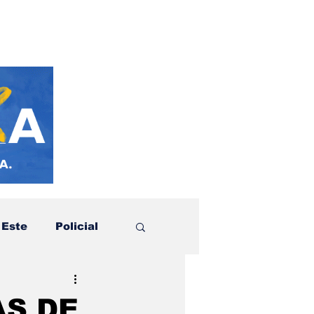
 Este
Policial
otícias
Política
AS DE