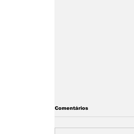
Teste — Postagem
Comentários
automática (07/07/2026,
15:18:57)
Este é um post de teste para
validar a automação de