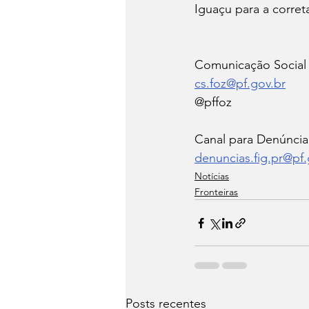
Iguaçu para a corret
Comunicação Social 
cs.foz@pf.gov.br
@pffoz
Canal para Denúncia
denuncias.fig.pr@pf.
Notícias
Fronteiras
Posts recentes