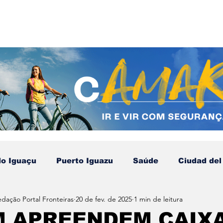
do Iguaçu
Puerto Iguazu
Saúde
Ciudad del
edação Portal Fronteiras
20 de fev. de 2025
1 min de leitura
Compras no Paraguai
Esporte
Turismo
N
M APREENDEM CAIX