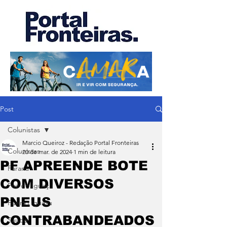
Post
Colunistas
Marcio Queiroz - Redação Portal Fronteiras
Colunistas
20 de mar. de 2024
1 min de leitura
PF APREENDE BOTE
Paraná
COM DIVERSOS
Foz do Iguaçu
PNEUS
Puerto Iguazu
CONTRABANDEADOS
Saúde