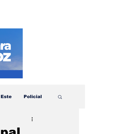
 Este
Policial
otícias
Política
pal