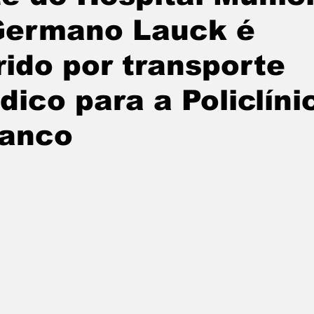
Germano Lauck é
undo
Paraguai
Argentina
noticias
rido por transporte
ico para a Policlíni
ranco