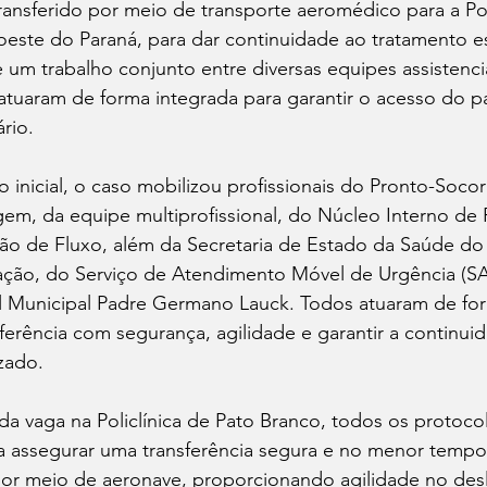
ansferido por meio de transporte aeromédico para a Poli
este do Paraná, para dar continuidade ao tratamento es
e um trabalho conjunto entre diversas equipes assistencia
 atuaram de forma integrada para garantir o acesso do p
rio.
inicial, o caso mobilizou profissionais do Pronto-Socor
em, da equipe multiprofissional, do Núcleo Interno de
ão de Fluxo, além da Secretaria de Estado da Saúde do 
ação, do Serviço de Atendimento Móvel de Urgência (S
l Municipal Padre Germano Lauck. Todos atuaram de for
nsferência com segurança, agilidade e garantir a continui
zado.
a vaga na Policlínica de Pato Branco, todos os protoco
a assegurar uma transferência segura e no menor tempo 
por meio de aeronave, proporcionando agilidade no de