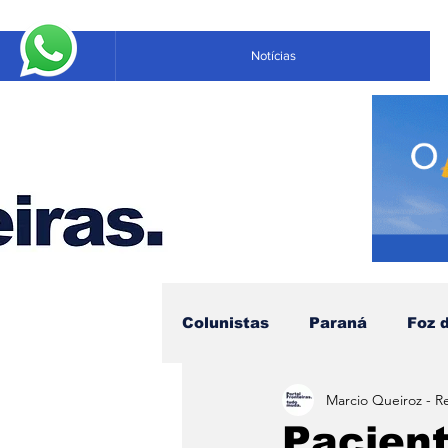
Notícias
Colunistas
Paraná
Foz 
Marcio Queiroz - R
Educação
Negócios
Pacient