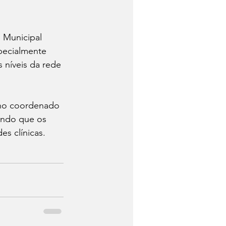
 Municipal 
pecialmente 
 níveis da rede 
lho coordenado 
tindo que os 
s clínicas.