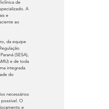
clínica de 
pecializado. A 
is e 
aciente ao 
ro, da equipe 
 Regulação 
Paraná (SESA), 
AMU) e de toda 
ma integrada 
dade do 
los necessários 
possível. O 
slocamento e 