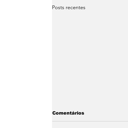
Posts recentes
Teste — Postagem
Comentários
automática (07/07/2026,
15:18:57)
Este é um post de teste para