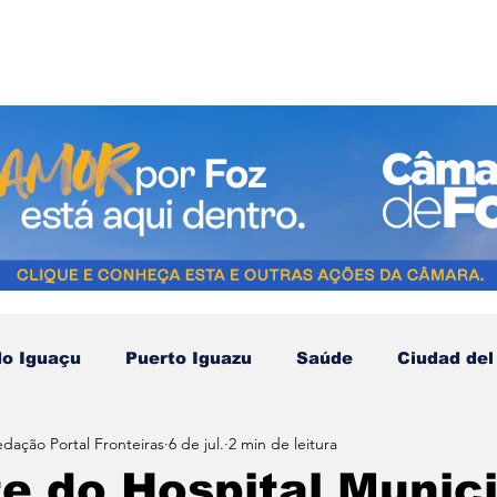
do Iguaçu
Puerto Iguazu
Saúde
Ciudad del
edação Portal Fronteiras
6 de jul.
2 min de leitura
Compras no Paraguai
Esporte
Turismo
N
e do Hospital Munici