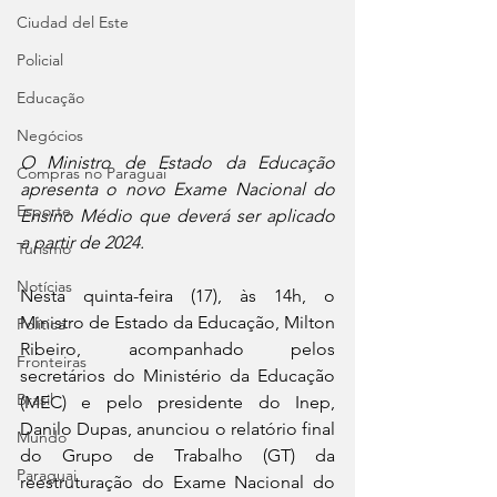
Ciudad del Este
Policial
Educação
Negócios
O Ministro de Estado da Educação 
Compras no Paraguai
apresenta o novo Exame Nacional do 
Esporte
Ensino Médio que deverá ser aplicado 
a partir de 2024.
Turismo
Notícias
Nesta quinta-feira (17), às 14h, o 
Ministro de Estado da Educação, Milton 
Política
Ribeiro, acompanhado pelos 
Fronteiras
secretários do Ministério da Educação 
Brasil
(MEC) e pelo presidente do Inep, 
Danilo Dupas, anunciou o relatório final 
Mundo
do Grupo de Trabalho (GT) da 
Paraguai
reestruturação do Exame Nacional do 