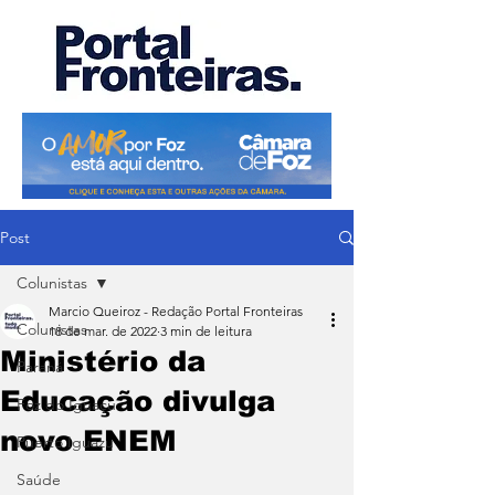
Post
Colunistas
Marcio Queiroz - Redação Portal Fronteiras
Colunistas
18 de mar. de 2022
3 min de leitura
Ministério da
Paraná
Educação divulga
Foz do Iguaçu
novo ENEM
Puerto Iguazu
Saúde