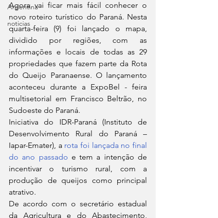
Agora vai ficar mais fácil conhecer o 
Argentina
novo roteiro turístico do Paraná. Nesta 
noticias
quarta-feira (9) foi lançado o mapa, 
dividido por regiões, com as 
informações e locais de todas as 29 
propriedades que fazem parte da Rota 
do Queijo Paranaense. O lançamento 
aconteceu durante a ExpoBel - feira 
multisetorial em Francisco Beltrão, no 
Sudoeste do Paraná.
Iniciativa do IDR-Paraná (Instituto de 
Desenvolvimento Rural do Paraná – 
Iapar-Emater), a 
rota foi lançada no final 
do ano passado
 e tem a intenção de 
incentivar o turismo rural, com a 
produção de queijos como principal 
atrativo.
De acordo com o secretário estadual 
da Agricultura e do Abastecimento, 