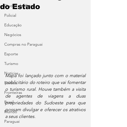
do Estado
Ciudad del Este
Policial
Educação
Negócios
Compras no Paraguai
Esporte
Turismo
Notícias
Mapa foi lançado junto com o material 
publicitário do roteiro que vai fomentar 
Política
o turismo rural. Houve também a visita 
Fronteiras
de agentes de viagens a duas 
Brasil
propriedades do Sudoeste para que 
possam divulgar e oferecer os atrativos 
Mundo
a seus clientes.
Paraguai