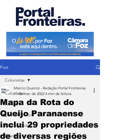
Post
Colunistas
Marcio Queiroz - Redação Portal Fronteiras
Colunistas
11 de mar. de 2022
4 min de leitura
Mapa da Rota do
Paraná
Queijo Paranaense
Foz do Iguaçu
inclui 29 propriedades
Puerto Iguazu
de diversas regiões
Saúde