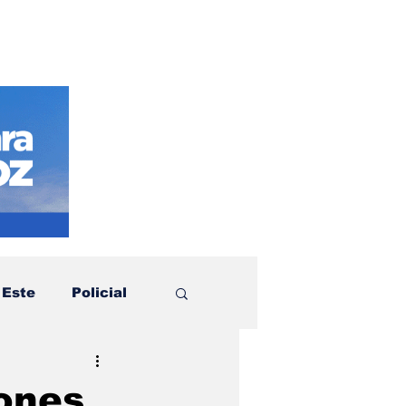
 Este
Policial
otícias
Política
ones