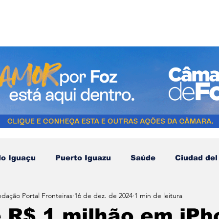
do Iguaçu
Puerto Iguazu
Saúde
Ciudad del
edação Portal Fronteiras
16 de dez. de 2024
1 min de leitura
Compras no Paraguai
Esporte
Turismo
N
 R$ 1 milhão em iPh