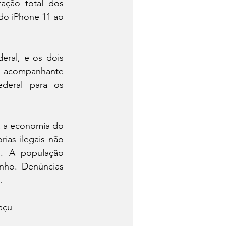
ação total dos 
do iPhone 11 ao 
ral, e os dois 
u acompanhante 
deral para os 
a a economia do 
ias ilegais não 
s. A população 
ho. Denúncias 
.
açu