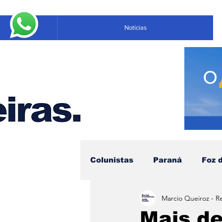
Notícias
Colunistas
Paraná
Foz 
Marcio Queiroz - R
Educação
Negócios
Mais de