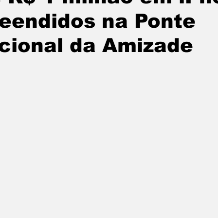
eendidos na Ponte
undo
Paraguai
Argentina
noticias
cional da Amizade