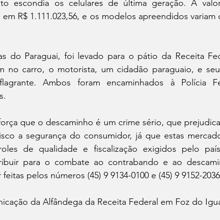
to escondia os celulares de última geração. A valor
a em R$ 1.111.023,56, e os modelos apreendidos variam 
s do Paraguai, foi levado para o pátio da Receita Fede
 no carro, o motorista, um cidadão paraguaio, e se
lagrante. Ambos foram encaminhados à Polícia Fe
s.
eforça que o descaminho é um crime sério, que prejudic
risco a segurança do consumidor, já que estas mercador
oles de qualidade e fiscalização exigidos pelo paí
ibuir para o combate ao contrabando e ao descamin
eitas pelos números (45) 9 9134-0100 e (45) 9 9152-2036
icação da Alfândega da Receita Federal em Foz do Igu