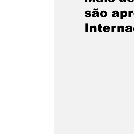
são apr
Fronteiras
Brasil
M
Interna