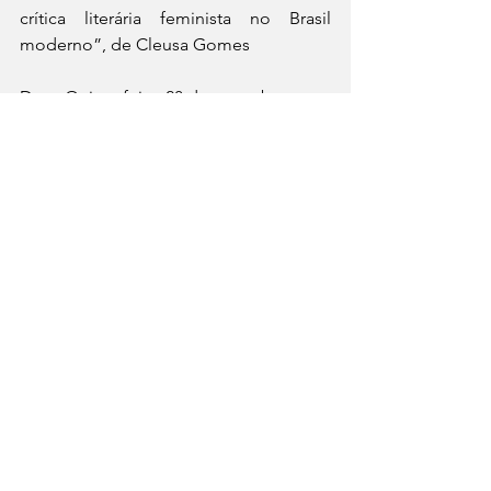
crítica literária feminista no Brasil 
moderno”, de Cleusa Gomes
Data: Quinta-feira, 28 de setembro
Horário: 18h30
Local: Paiol Tap House (Av. Garibaldi, 
1624 - Lancaster)
Haverá debate com a participação de 
Cleusa Gomes, Regiane Tonatto e 
Karine Brito.
Notícias
Fronteiras
Ver tudo
Posts recentes