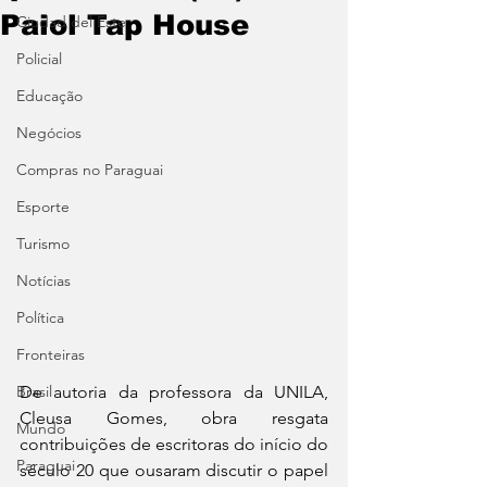
Paiol Tap House
Ciudad del Este
Policial
Educação
Negócios
Compras no Paraguai
Esporte
Turismo
Notícias
Política
Fronteiras
Brasil
De autoria da professora da UNILA, 
Cleusa Gomes, obra resgata 
Mundo
contribuições de escritoras do início do 
Paraguai
século 20 que ousaram discutir o papel 