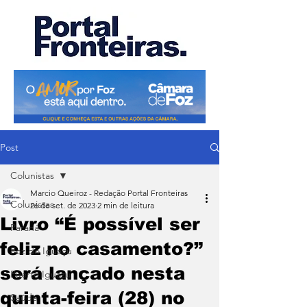
Post
Colunistas
Marcio Queiroz - Redação Portal Fronteiras
Colunistas
26 de set. de 2023
2 min de leitura
Livro “É possível ser
Paraná
feliz no casamento?”
Foz do Iguaçu
será lançado nesta
Puerto Iguazu
quinta-feira (28) no
Saúde