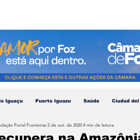
do Iguaçu
Puerto Iguazu
Saúde
Ciudad del
edação Portal Fronteiras
2 de out. de 2020
4 min de leitura
Compras no Paraguai
Esporte
Turismo
N
recupera na Amazôni