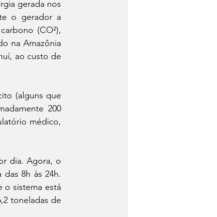
rgia gerada nos 
te o gerador a 
carbono (CO²), 
do na Amazônia 
uí, ao custo de 
ito (alguns que 
madamente 200 
latório médico, 
r dia. Agora, o 
das 8h às 24h. 
o sistema está 
,2 toneladas de 