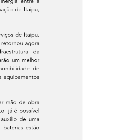
nergia entre a 
ção de Itaipu, 
iços de Itaipu, 
 retornou agora 
estrutura da 
arão um melhor 
onibilidade de 
a equipamentos 
ar mão de obra 
 já é possível 
uxílio de uma 
baterias estão 