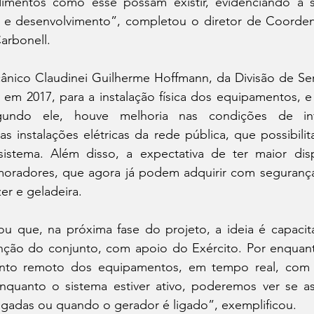
mentos como esse possam existir, evidenciando a si
a e desenvolvimento”, completou o diretor de Coordena
Carbonell.
ânico Claudinei Guilherme Hoffmann, da Divisão de Serv
 em 2017, para a instalação física dos equipamentos, e
ndo ele, houve melhoria nas condições de infra
 instalações elétricas da rede pública, que possibilit
istema. Além disso, a expectativa de ter maior disp
moradores, que agora já podem adquirir com seguranç
er e geladeira. 
u que, na próxima fase do projeto, a ideia é capacit
nção do conjunto, com apoio do Exército. Por enquanto,
nto remoto dos equipamentos, em tempo real, com a
quanto o sistema estiver ativo, poderemos ver se as 
egadas ou quando o gerador é ligado”, exemplificou.