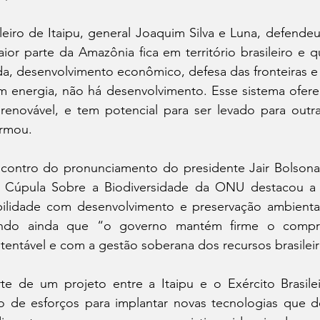
ileiro de Itaipu, general Joaquim Silva e Luna, defendeu
or parte da Amazônia fica em território brasileiro e q
ida, desenvolvimento econômico, defesa das fronteiras e
 energia, não há desenvolvimento. Esse sistema ofere
renovável, e tem potencial para ser levado para outr
irmou.
 encontro do pronunciamento do presidente Jair Bolsona
a Cúpula Sobre a Biodiversidade da ONU destacou a 
bilidade com desenvolvimento e preservação ambienta
ando ainda que “o governo mantém firme o compr
entável e com a gestão soberana dos recursos brasileir
rte de um projeto entre a Itaipu e o Exército Brasilei
o de esforços para implantar novas tecnologias que de