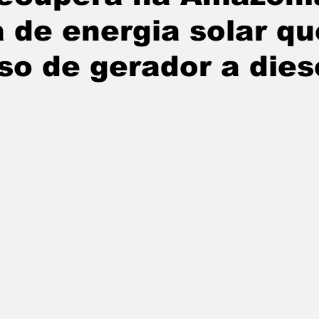
 de energia solar qu
undo
Paraguai
Argentina
noticias
so de gerador a dies