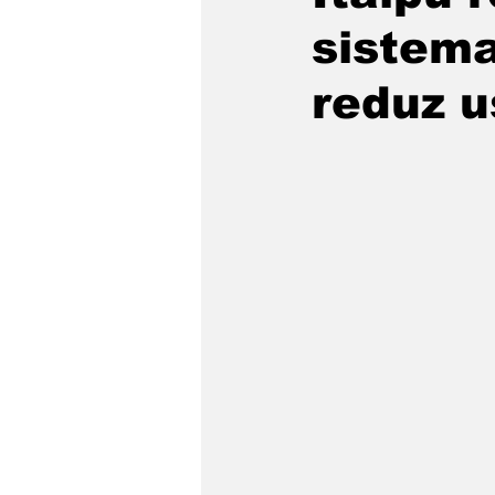
sistema
Fronteiras
Brasil
M
reduz u