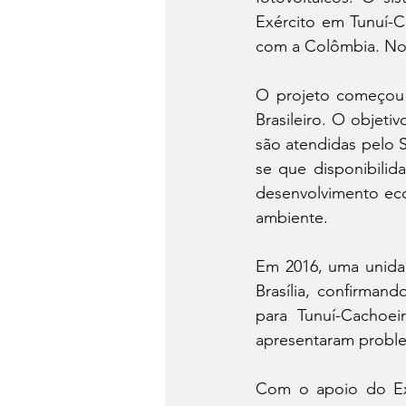
Exército em Tunuí-Ca
com a Colômbia. No l
O projeto começou a
Brasileiro. O objeti
são atendidas pelo S
se que disponibilid
desenvolvimento ec
ambiente.
Em 2016, uma unidad
Brasília, confirman
para Tunuí-Cachoe
apresentaram proble
Com o apoio do Exér