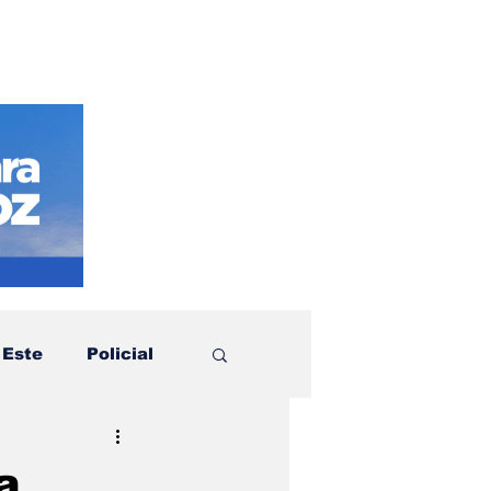
 Este
Policial
otícias
Política
a