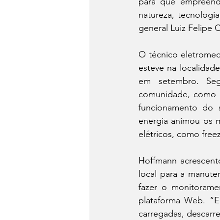
para que empreendi
natureza, tecnologi
general Luiz Felipe 
O técnico eletromec
esteve na localidade
em setembro. Segu
comunidade, como as
funcionamento do s
energia animou os 
elétricos, como freez
Hoffmann acrescento
local para a manute
fazer o monitorame
plataforma Web. “En
carregadas, descarr