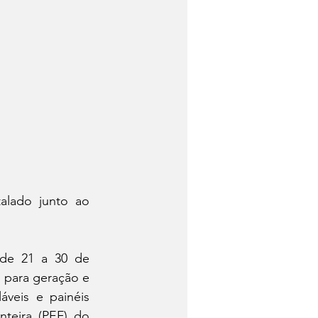
alado junto ao 
de 21 a 30 de 
para geração e 
veis e painéis 
teira (PEF) do 