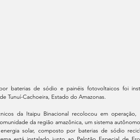
r baterias de sódio e painéis fotovoltaicos foi inst
 de Tunuí-Cachoeira, Estado do Amazonas.
icos da Itaipu Binacional recolocou em operação, 
omunidade da região amazônica, um sistema autônomo 
ergia solar, composto por baterias de sódio reciclá
stema está instalado junto ao Pelotão Especial de Fron