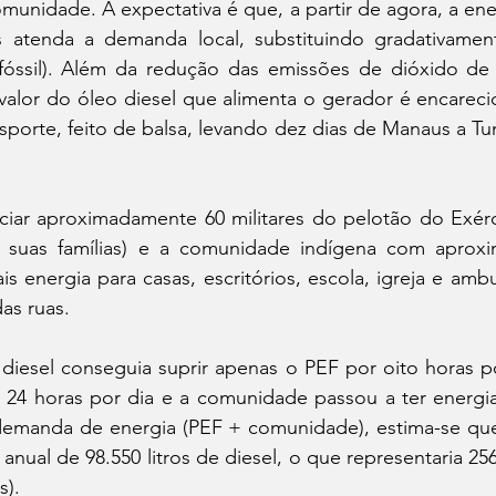
unidade. A expectativa é que, a partir de agora, a ene
os atenda a demanda local, substituindo gradativamen
 fóssil). Além da redução das emissões de dióxido de 
valor do óleo diesel que alimenta o gerador é encareci
sporte, feito de balsa, levando dez dias de Manaus a Tun
iciar aproximadamente 60 militares do pelotão do Exérc
 suas famílias) e a comunidade indígena com aproxi
s energia para casas, escritórios, escola, igreja e ambu
as ruas. 
diesel conseguia suprir apenas o PEF por oito horas po
 24 horas por dia e a comunidade passou a ter energia 
emanda de energia (PEF + comunidade), estima-se que 
nual de 98.550 litros de diesel, o que representaria 256
s).