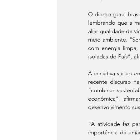
O diretor-geral bras
lembrando que a mai
aliar qualidade de v
meio ambiente. “Sem
com energia limpa, 
isoladas do País”, af
A iniciativa vai ao
recente discurso n
“combinar sustenta
econômica", afirm
desenvolvimento sust
“A atividade faz pa
importância da uniã