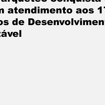
m atendimento aos 1
undo
Paraguai
Argentina
noticias
os de Desenvolvimen
ável