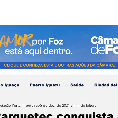
do Iguaçu
Puerto Iguazu
Saúde
Ciudad del
edação Portal Fronteiras
5 de dez. de 2024
2 min de leitura
Compras no Paraguai
Esporte
Turismo
N
Parquetec conquista