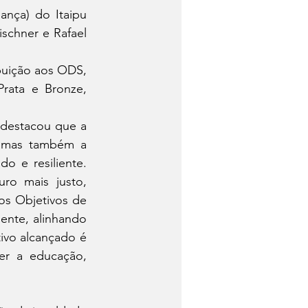
nça) do Itaipu 
schner e Rafael 
buição aos ODS, 
ata e Bronze, 
destacou que a 
 mas também a 
 e resiliente. 
ro mais justo, 
os Objetivos de 
ente, alinhando 
vo alcançado é 
er a educação, 