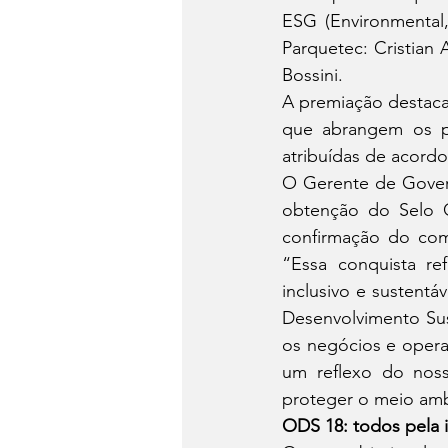
ESG (Environmental,
Parquetec: Cristian 
Bossini.
A premiação destaca
que abrangem os pr
atribuídas de acord
O Gerente de Govern
obtenção do Selo 
confirmação do com
“Essa conquista re
inclusivo e sustentá
Desenvolvimento Sus
os negócios e opera
um reflexo do noss
proteger o meio amb
ODS 18: todos pela i