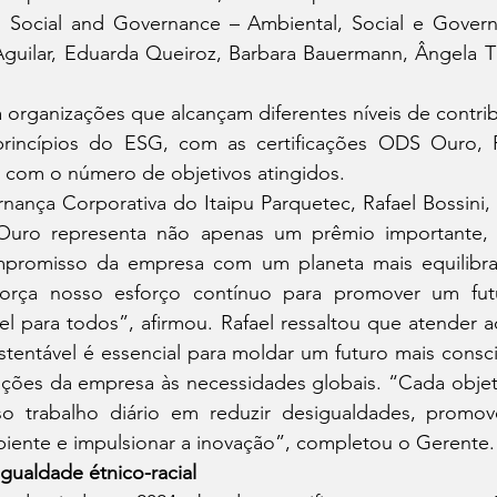
 Social and Governance – Ambiental, Social e Governa
Aguilar, Eduarda Queiroz, Barbara Bauermann, Ângela Ti
 organizações que alcançam diferentes níveis de contri
incípios do ESG, com as certificações ODS Ouro, Pr
o com o número de objetivos atingidos.
ança Corporativa do Itaipu Parquetec, Rafael Bossini, 
Ouro representa não apenas um prêmio importante,
promisso da empresa com um planeta mais equilibrado
força nosso esforço contínuo para promover um futu
vel para todos”, afirmou. Rafael ressaltou que atender a
tentável é essencial para moldar um futuro mais consci
ções da empresa às necessidades globais. “Cada objeti
o trabalho diário em reduzir desigualdades, promov
iente e impulsionar a inovação”, completou o Gerente.
gualdade étnico-racial