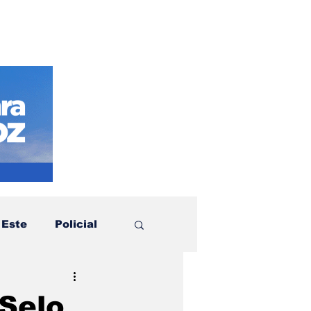
 Este
Policial
otícias
Política
 Selo