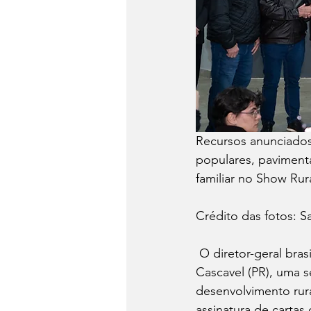
Recursos anunciados 
populares, pavimenta
familiar no Show Rur
Crédito das fotos: S
 O diretor-geral brasileiro da Itaipu Binacional, Enio Verri, anunciou nesta terça-feira (23), em 
Cascavel (PR), uma s
desenvolvimento rura
assinatura de cartas