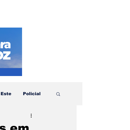
 Este
Policial
otícias
Política
os em