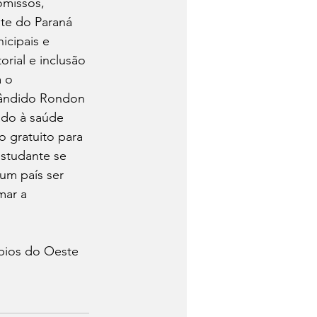
omissos, 
te do Paraná 
cipais e 
rial e inclusão 
 o 
Cândido Rondon 
ado à saúde 
o gratuito para 
studante se 
um país ser 
mar a 
pios do Oeste 