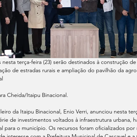
nesta terça-feira (23) serão destinados à construção de
ção de estradas rurais e ampliação do pavilhão da agroi
al
ara Cheida/Itaipu Binacional.
érie de investimentos voltados à infraestrutura urbana, h
l para o município. Os recursos foram oficializados por
 de interesse com a Prefeitura Municipal de Cascavel e a