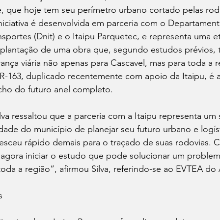
e, que hoje tem seu perímetro urbano cortado pelas rod
niciativa é desenvolvida em parceria com o Departament
ansportes (Dnit) e o Itaipu Parquetec, e representa uma e
plantação de uma obra que, segundo estudos prévios, tr
rança viária não apenas para Cascavel, mas para toda a 
R-163, duplicado recentemente com apoio da Itaipu, é 
cho do futuro anel completo.
lva ressaltou que a parceria com a Itaipu representa um 
idade do município de planejar seu futuro urbano e logís
esceu rápido demais para o traçado de suas rodovias. 
 agora iniciar o estudo que pode solucionar um problem
oda a região”, afirmou Silva, referindo-se ao EVTEA do A
s