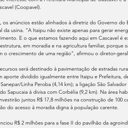
scavel (Coopavel).
 os anúncios estão alinhados à diretriz do Governo do B
l da usina. “A Itaipu não existe apenas para gerar energi
vimento. E o que estamos fazendo aqui em Cascavel é 
raestrutura, em moradia e na agricultura familiar, porque 
m o crescimento de uma região”, afirmou o diretor-geral
cursos será destinado à pavimentação de estradas rurai
 aporte dividido igualmente entre Itaipu e Prefeitura, d
ha Sanepar/Linha Peroba (4,14 km); a ligação São Salvado
 do Sapucaia à divisa com Corbélia (9,2 km). Na área habi
investirão juntos R$ 17,8 milhões na construção de 100 c
ão do acesso à moradia digna à população carente.
ciou R$ 2 milhões para a fase II do pavilhão da agroindús