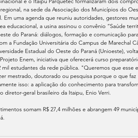
Binacional e o Itaipu Parquetec formalizaram dois compr
egional, na sede da Associação dos Municípios do Oes
. Em uma agenda que reuniu autoridades, gestores muni
ea educacional, a usina assinou o convênio “Saúde territo
este do Paraná: diálogos, formação e comunicação para
com a Fundação Universitária do Campus de Marechal 
versidade Estadual do Oeste do Paraná (Unioeste), volt
o Projeto Enem, iniciativa que oferecerá curso preparatóri
mil estudantes da rede pública. "Queremos que esse e
azer mestrado, doutorado ou pesquisa porque o que faz 
amente isso: a aplicação do conhecimento para transfor
 diretor-geral brasileiro da Itaipu, Enio Verri.
estimentos somam R$ 27,4 milhões e abrangem 49 municí
á.