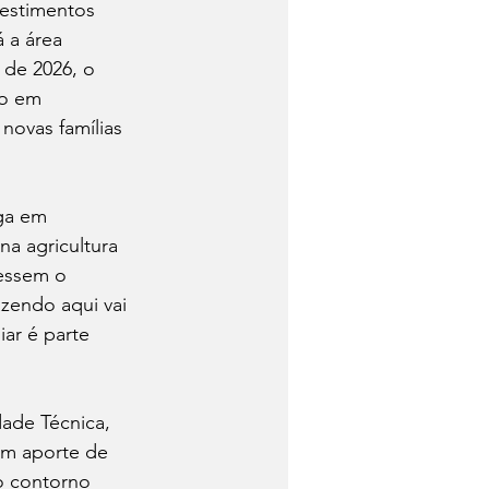
vestimentos 
 a área 
 de 2026, o 
ão em 
novas famílias 
ga em 
a agricultura 
cessem o 
zendo aqui vai 
ar é parte 
dade Técnica, 
om aporte de 
o contorno 