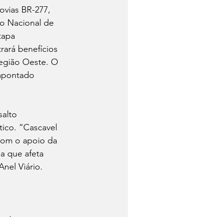
ovias BR-277, 
o Nacional de 
tapa 
ará benefícios 
região Oeste. O 
apontado 
salto 
tico. “Cascavel 
Com o apoio da 
a que afeta 
nel Viário.