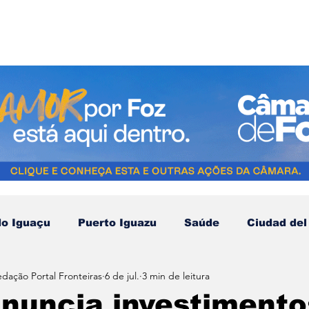
do Iguaçu
Puerto Iguazu
Saúde
Ciudad del
edação Portal Fronteiras
6 de jul.
3 min de leitura
Compras no Paraguai
Esporte
Turismo
N
anuncia investiment