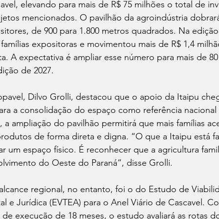
vel, elevando para mais de R$ 75 milhões o total de in
etos mencionados. O pavilhão da agroindústria dobrará
sitores, de 900 para 1.800 metros quadrados. Na edição
 famílias expositoras e movimentou mais de R$ 1,4 milh
ta. A expectativa é ampliar esse número para mais de 80 
dição de 2027.
avel, Dilvo Grolli, destacou que o apoio da Itaipu che
ra a consolidação do espaço como referência nacional n
e, a ampliação do pavilhão permitirá que mais famílias a
dutos de forma direta e digna. “O que a Itaipu está fa
r um espaço físico. É reconhecer que a agricultura famili
lvimento do Oeste do Paraná”, disse Grolli.
lcance regional, no entanto, foi o do Estudo de Viabili
l e Jurídica (EVTEA) para o Anel Viário de Cascavel. C
 de execução de 18 meses, o estudo avaliará as rotas d