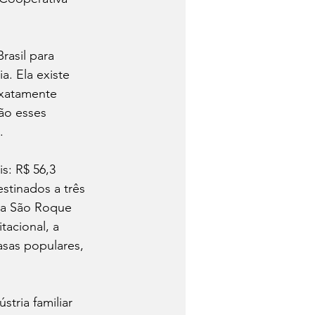
rasil para 
a. Ela existe 
exatamente 
são esses 
.
s: R$ 56,3 
estinados a três 
r a São Roque 
tacional, a 
asas populares, 
tria familiar 