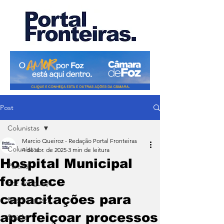
Post
Colunistas
Marcio Queiroz - Redação Portal Fronteiras
Colunistas
4 de abr. de 2025
3 min de leitura
Hospital Municipal
Paraná
fortalece
Foz do Iguaçu
capacitações para
Puerto Iguazu
aperfeiçoar processos
Saúde