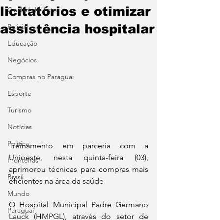
licitatórios e otimizar
Ciudad del Este
assistência hospitalar
Policial
Educação
Negócios
Compras no Paraguai
Esporte
Turismo
Notícias
Política
Treinamento em parceria com a 
Unioeste, nesta quinta-feira (03), 
Fronteiras
aprimorou técnicas para compras mais 
Brasil
eficientes na área da saúde
Mundo
O Hospital Municipal Padre Germano 
Paraguai
Lauck (HMPGL), através do setor de 