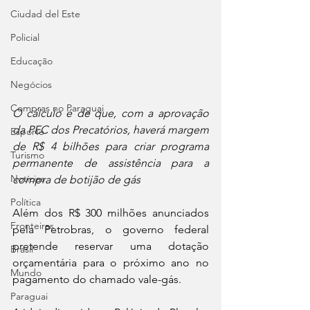
Ciudad del Este
Policial
Educação
Negócios
Compras no Paraguai
O cálculo é de que, com a aprovação 
da PEC dos Precatórios, haverá margem 
Esporte
de R$ 4 bilhões para criar programa 
Turismo
permanente de assistência para a 
Notícias
compra de botijão de gás
Política
Além dos R$ 300 milhões anunciados 
Fronteiras
pela Petrobras, o governo federal 
pretende reservar uma dotação 
Brasil
orçamentária para o próximo ano no 
Mundo
pagamento do chamado vale-gás.
Paraguai