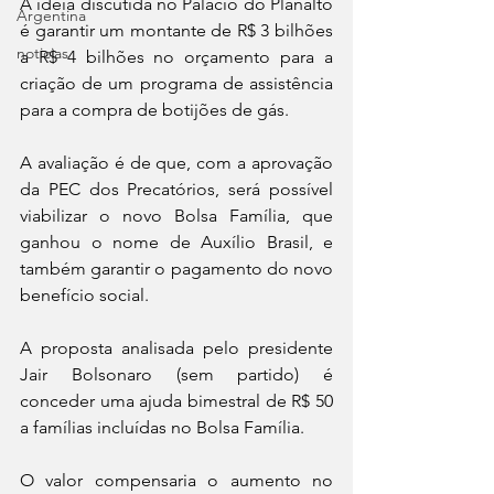
A ideia discutida no Palácio do Planalto 
Argentina
é garantir um montante de R$ 3 bilhões 
noticias
a R$ 4 bilhões no orçamento para a 
criação de um programa de assistência 
para a compra de botijões de gás.
A avaliação é de que, com a aprovação 
da PEC dos Precatórios, será possível 
viabilizar o novo Bolsa Família, que 
ganhou o nome de Auxílio Brasil, e 
também garantir o pagamento do novo 
benefício social.
A proposta analisada pelo presidente 
Jair Bolsonaro (sem partido) é 
conceder uma ajuda bimestral de R$ 50 
a famílias incluídas no Bolsa Família.
O valor compensaria o aumento no 