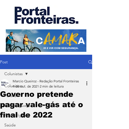
Post
Colunistas
Marcio Queiroz - Redação Portal Fronteiras
Colunistas
4 de out. de 2021
2 min de leitura
Governo pretende
Paraná
pagar vale-gás até o
Foz do Iguaçu
final de 2022
Puerto Iguazu
Saúde