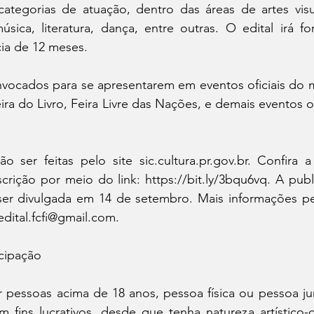
categorias de atuação, dentro das áreas de artes visua
música, literatura, dança, entre outras. O edital irá 
ia de 12 meses. 
onvocados para se apresentarem em eventos oficiais do 
eira do Livro, Feira Livre das Nações, e demais eventos 
ão ser feitas pelo site sic.cultura.pr.gov.br. Confira
scrição por meio do link: https://bit.ly/3bqu6vq. A publi
er divulgada em 14 de setembro. Mais informações pelo
edital.fcfi@gmail.com. 
icipação
 pessoas acima de 18 anos, pessoa física ou pessoa jurí
 fins lucrativos, desde que tenha natureza artístico-c