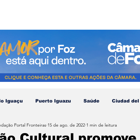
do Iguaçu
Puerto Iguazu
Saúde
Ciudad del
edação Portal Fronteiras
15 de ago. de 2022
1 min de leitura
Compras no Paraguai
Esporte
Turismo
N
o Cultural promove 