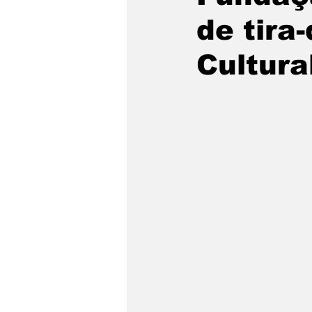
de tira
Fronteiras
Brasil
M
Cultura