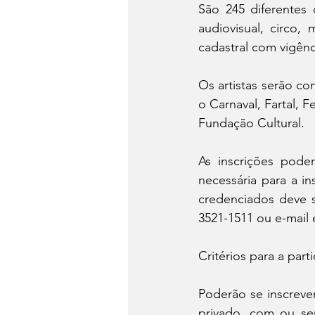
São 245 diferentes 
audiovisual, circo, 
cadastral com vigênc
Os artistas serão c
o Carnaval, Fartal, F
Fundação Cultural.
As inscrições poder
necessária para a in
credenciados deve s
3521-1511 ou e-mail 
Critérios para a part
Poderão se inscrever
privado, com ou sem