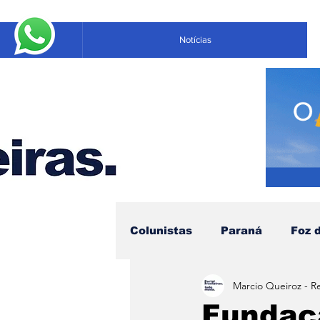
Notícias
Colunistas
Paraná
Foz 
Marcio Queiroz - R
Educação
Negócios
Fundaçã