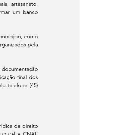
is, artesanato, 
formar um banco 
município, como 
organizados pela 
 a documentação 
cação final dos 
 telefone (45) 
dica de direito 
ultural e CNAE 