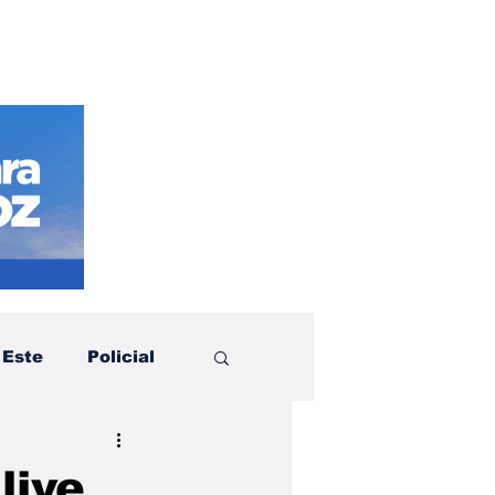
 Este
Policial
otícias
Política
live