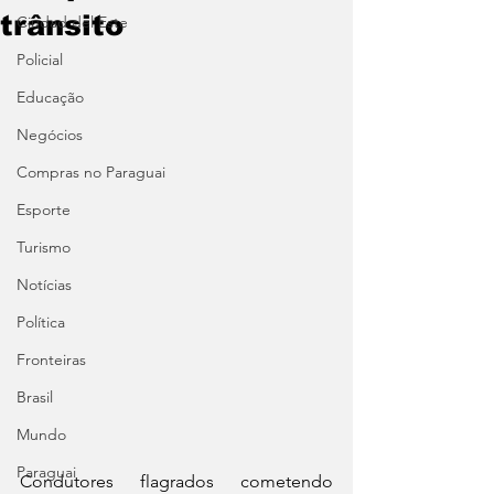
trânsito
Ciudad del Este
Policial
Educação
Negócios
Compras no Paraguai
Esporte
Turismo
Notícias
Política
Fronteiras
Brasil
Mundo
Paraguai
Condutores flagrados cometendo 