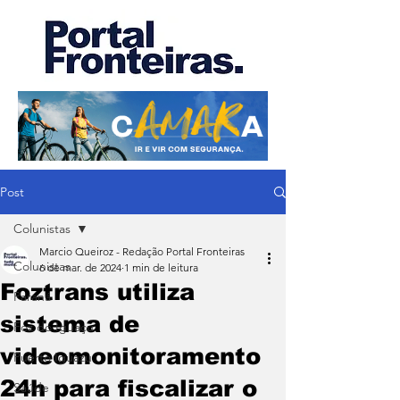
Post
Colunistas
Marcio Queiroz - Redação Portal Fronteiras
Colunistas
6 de mar. de 2024
1 min de leitura
Foztrans utiliza
Paraná
sistema de
Foz do Iguaçu
videomonitoramento
Puerto Iguazu
24h para fiscalizar o
Saúde