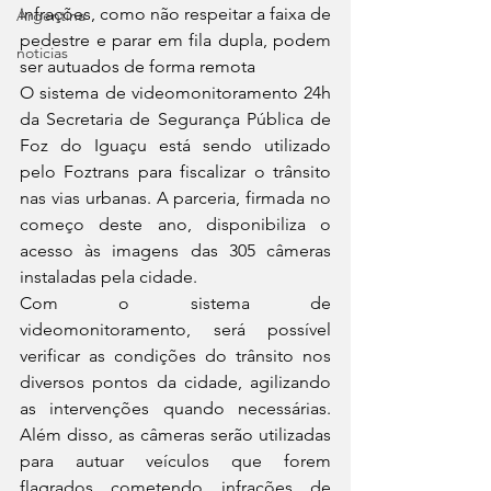
infrações, como não respeitar a faixa de 
Argentina
pedestre e parar em fila dupla, podem 
noticias
ser autuados de forma remota 
O sistema de videomonitoramento 24h 
da Secretaria de Segurança Pública de 
Foz do Iguaçu está sendo utilizado 
pelo Foztrans para fiscalizar o trânsito 
nas vias urbanas. A parceria, firmada no 
começo deste ano, disponibiliza o 
acesso às imagens das 305 câmeras 
instaladas pela cidade. 
Com o sistema de 
videomonitoramento, será possível 
verificar as condições do trânsito nos 
diversos pontos da cidade, agilizando 
as intervenções quando necessárias. 
Além disso, as câmeras serão utilizadas 
para autuar veículos que forem 
flagrados cometendo infrações de 