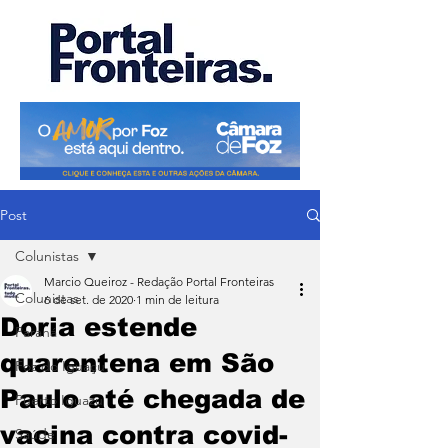
Post
Colunistas
Marcio Queiroz - Redação Portal Fronteiras
Colunistas
6 de set. de 2020
1 min de leitura
Doria estende
Paraná
quarentena em São
Foz do Iguaçu
Paulo até chegada de
Puerto Iguazu
vacina contra covid-
Saúde