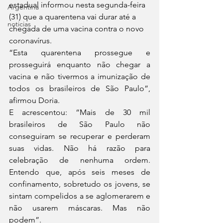
estadual informou nesta segunda-feira 
Argentina
(31) que a quarentena vai durar até a 
noticias
chegada de uma vacina contra o novo 
coronavírus.
“Esta quarentena prossegue e 
prosseguirá enquanto não chegar a 
vacina e não tivermos a imunização de 
todos os brasileiros de São Paulo”, 
afirmou Doria.
E acrescentou: “Mais de 30 mil 
brasileiros de São Paulo não 
conseguiram se recuperar e perderam 
suas vidas. Não há razão para 
celebração de nenhuma ordem. 
Entendo que, após seis meses de 
confinamento, sobretudo os jovens, se 
sintam compelidos a se aglomerarem e 
não usarem máscaras. Mas não 
podem”.