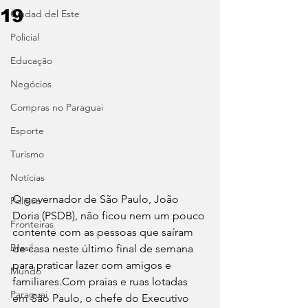
19
Ciudad del Este
Policial
Educação
Negócios
Compras no Paraguai
Esporte
Turismo
Notícias
O governador de São Paulo, João 
Política
Doria (PSDB), não ficou nem um pouco 
Fronteiras
contente com as pessoas que saíram 
Brasil
de casa neste último final de semana 
para praticar lazer com amigos e 
Mundo
familiares.Com praias e ruas lotadas 
Paraguai
em São Paulo, o chefe do Executivo 