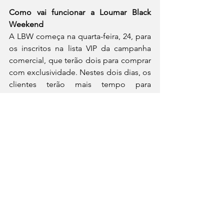
Como vai funcionar a Loumar Black 
Weekend
A LBW começa na quarta-feira, 24, para 
os inscritos na lista VIP da campanha 
comercial, que terão dois para comprar 
com exclusividade. Nestes dois dias, os 
clientes terão mais tempo para 
conversar com os especialistas do call 
center da Loumar Turismo e comprar o 
que desejar. Quem comprar na Loumar 
Black Weekend terá bastante tempo 
para organizar a viagem, ou seja, 
poderá usar os pacotes de 01/12 até 30 
de junho de 2022.
A abertura para o público geral da LBW 
será na quinta-feira, 25, com um stand-
up comedy do humorista Alorino Jr. O