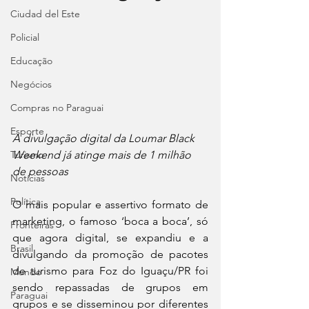
Ciudad del Este
Policial
Educação
Negócios
Compras no Paraguai
Esporte
A divulgação digital da Loumar Black 
Weekend já atinge mais de 1 milhão 
Turismo
de pessoas
Notícias
Política
O mais popular e assertivo formato de 
marketing, o famoso ‘boca a boca’, só 
Fronteiras
que agora digital, se expandiu e a 
Brasil
divulgando da promoção de pacotes 
de turismo para Foz do Iguaçu/PR foi 
Mundo
sendo repassadas de grupos em 
Paraguai
grupos e se disseminou por diferentes 