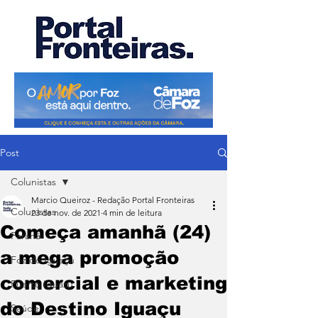
Post
Colunistas
Marcio Queiroz - Redação Portal Fronteiras
Colunistas
23 de nov. de 2021
4 min de leitura
Começa amanhã (24)
Paraná
a mega promoção
Foz do Iguaçu
comercial e marketing
Puerto Iguazu
do Destino Iguaçu
Saúde