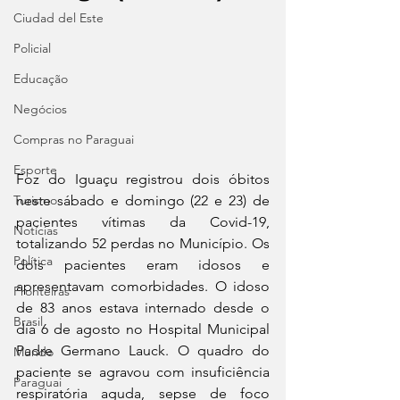
Ciudad del Este
Policial
Educação
Negócios
Compras no Paraguai
Esporte
Foz do Iguaçu registrou dois óbitos 
neste sábado e domingo (22 e 23) de 
Turismo
pacientes vítimas da Covid-19, 
Notícias
totalizando 52 perdas no Município. Os 
Política
dois pacientes eram idosos e 
apresentavam comorbidades. O idoso 
Fronteiras
de 83 anos estava internado desde o 
Brasil
dia 6 de agosto no Hospital Municipal 
Padre Germano Lauck. O quadro do 
Mundo
paciente se agravou com insuficiência 
Paraguai
respiratória aguda, sepse de foco 