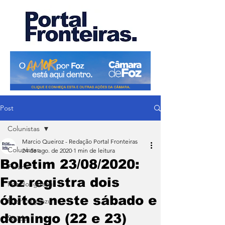
Post
Colunistas
Marcio Queiroz - Redação Portal Fronteiras
Colunistas
24 de ago. de 2020
1 min de leitura
Boletim 23/08/2020:
Paraná
Foz registra dois
Foz do Iguaçu
óbitos neste sábado e
Puerto Iguazu
domingo (22 e 23)
Saúde