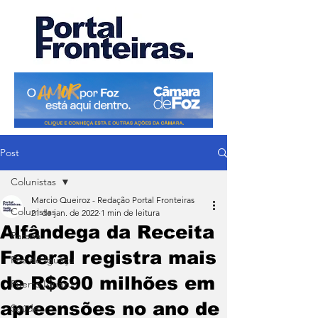
Post
Colunistas
Marcio Queiroz - Redação Portal Fronteiras
Colunistas
21 de jan. de 2022
1 min de leitura
Alfândega da Receita
Paraná
Federal registra mais
Foz do Iguaçu
de R$690 milhões em
Puerto Iguazu
apreensões no ano de
Saúde