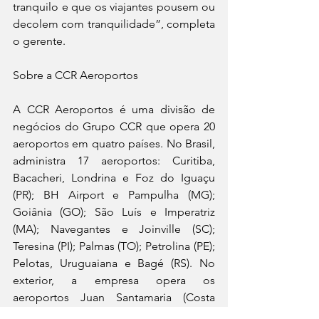
tranquilo e que os viajantes pousem ou 
decolem com tranquilidade”, completa 
o gerente.
Sobre a CCR Aeroportos
A CCR Aeroportos é uma divisão de 
negócios do Grupo CCR que opera 20 
aeroportos em quatro países. No Brasil, 
administra 17 aeroportos: Curitiba, 
Bacacheri, Londrina e Foz do Iguaçu 
(PR); BH Airport e Pampulha (MG); 
Goiânia (GO); São Luís e Imperatriz 
(MA); Navegantes e Joinville (SC); 
Teresina (PI); Palmas (TO); Petrolina (PE); 
Pelotas, Uruguaiana e Bagé (RS). No 
exterior, a empresa opera os 
aeroportos Juan Santamaria (Costa 
Rica), Quito (Equador) e Curaçao 