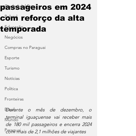
passageiros em 2024
Ciudad del Este
com reforço da alta
Policial
Educação
temporada
Negócios
Compras no Paraguai
Esporte
Turismo
Notícias
Política
Fronteiras
Brasil
Durante o mês de dezembro, o 
terminal iguaçuense vai receber mais 
Mundo
de 180 mil passageiros e encerra 2024 
Paraguai
com mais de 2,1 milhões de viajantes