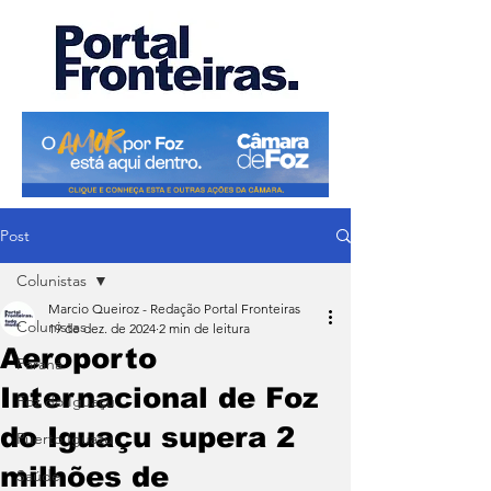
Post
Colunistas
Marcio Queiroz - Redação Portal Fronteiras
Colunistas
19 de dez. de 2024
2 min de leitura
Aeroporto
Paraná
Internacional de Foz
Foz do Iguaçu
do Iguaçu supera 2
Puerto Iguazu
milhões de
Saúde